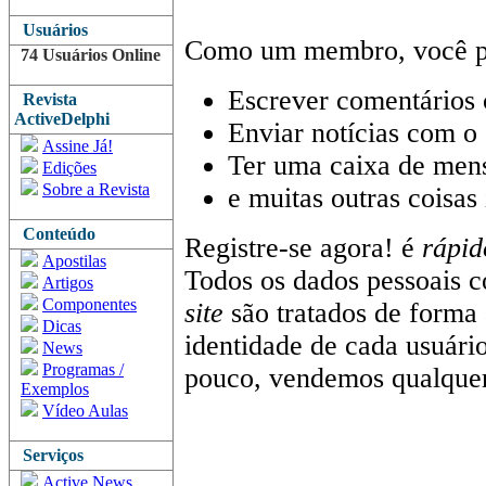
Usuários
Como um membro, você p
74 Usuários Online
Escrever comentários
Revista
ActiveDelphi
Enviar notícias com o
Assine Já!
Ter uma caixa de men
Edições
Sobre a Revista
e muitas outras coisas 
Conteúdo
Registre-se agora! é
rápid
Apostilas
Todos os dados pessoais c
Artigos
Componentes
site
são tratados de forma 
Dicas
identidade de cada usuár
News
Programas /
pouco, vendemos qualquer
Exemplos
Vídeo Aulas
Serviços
Active News