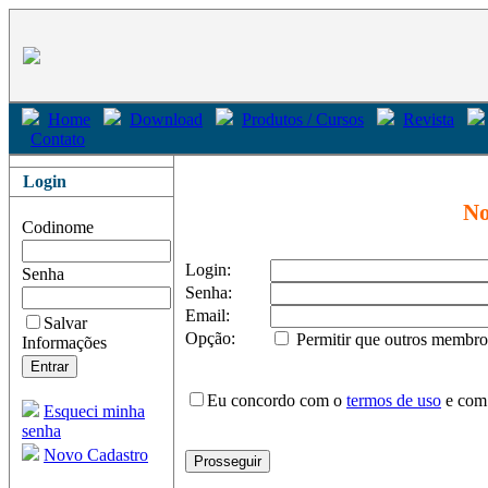
Home
Download
Produtos / Cursos
Revista
Contato
Login
No
Codinome
Login:
Senha
Senha:
Email:
Salvar
Opção:
Permitir que outros membro
Informações
Eu concordo com o
termos de uso
e com
Esqueci minha
senha
Novo Cadastro