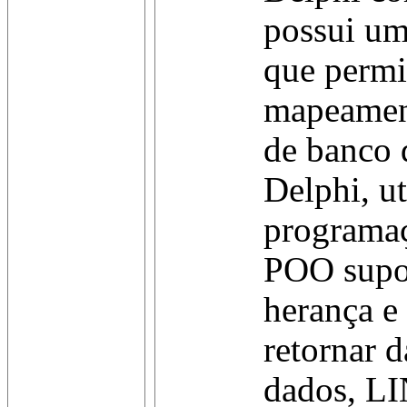
possui u
que permit
mapeament
de banco 
Delphi, ut
programaç
POO supo
herança e
retornar 
dados, LI