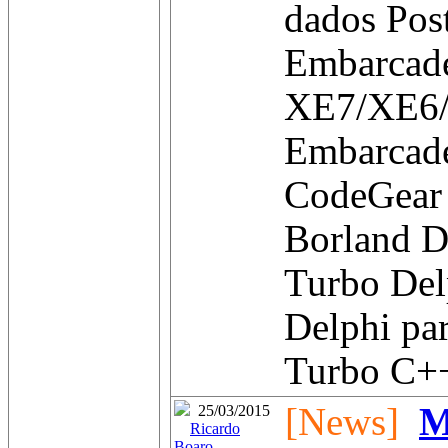
dados Pos
Embarcad
XE7/XE6
Embarcad
CodeGear
Borland D
Turbo Del
Delphi pa
Turbo C++
[News]
M
25/03/2015
Ricardo
Boaro