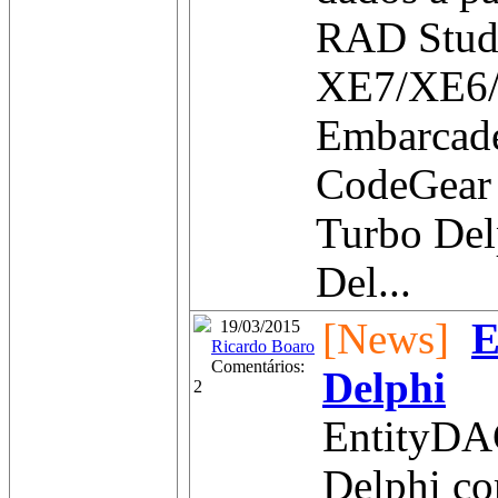
RAD Stud
XE7/XE6
Embarcad
CodeGear
Turbo Del
Del...
[News]
E
19/03/2015
Ricardo Boaro
Comentários:
Delphi
2
EntityDA
Delphi co