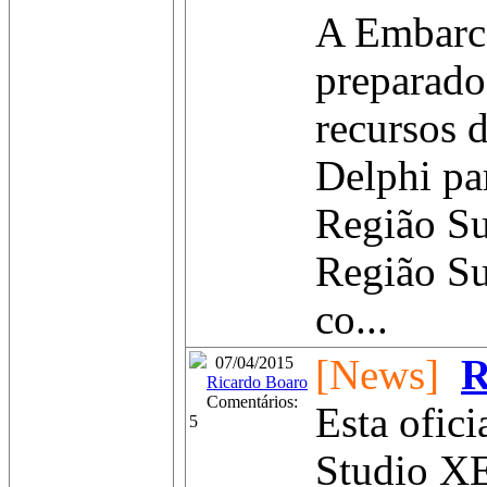
A Embarca
preparado
recursos 
Delphi pa
Região Su
Região Su
co...
[News]
R
07/04/2015
Ricardo Boaro
Comentários:
Esta ofic
5
Studio XE