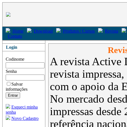
Home
Download
Produtos / Cursos
Revista
Contato
Login
Revis
A revista Active 
Codinome
revista impressa,
Senha
com o apoio da 
Salvar
informações
No mercado desd
Esqueci minha
impressas desde 
senha
Novo Cadastro
referência nacion