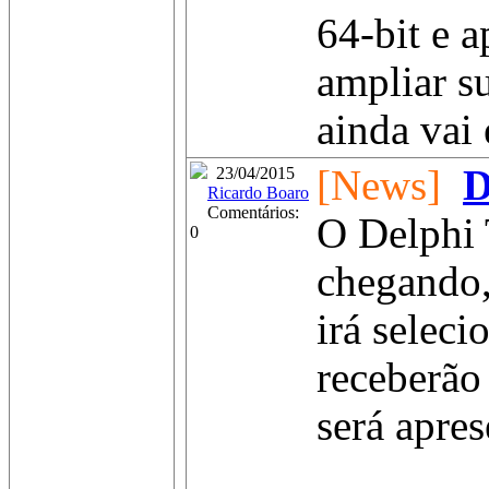
64-bit e a
ampliar s
ainda vai 
[News]
D
23/04/2015
Ricardo Boaro
Comentários:
O Delphi 
0
chegando,
irá seleci
receberão
será apre