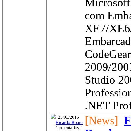
Microsoft
com Emba
XE7/XE6
Embarcad
CodeGear
2009/2007
Studio 20
Professio
.NET Profe
[News]
F
23/03/2015
Ricardo Boaro
Comentários: