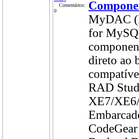
Compone
Comentários:
0
MyDAC (D
for MySQL
component
direto ao
compatíve
RAD Stud
XE7/XE6
Embarcad
CodeGear