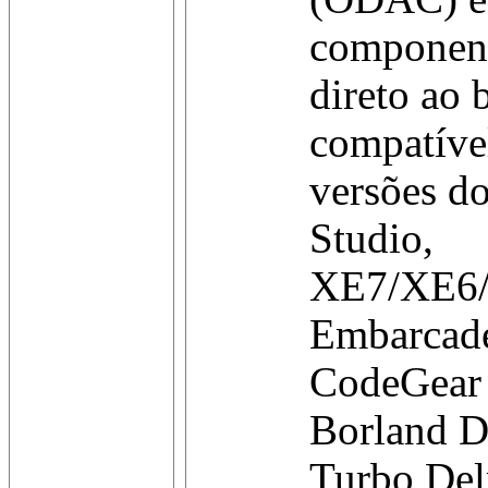
component
direto ao 
compatíve
versões 
Studio,
XE7/XE6
Embarcad
CodeGear
Borland D
Turbo Del