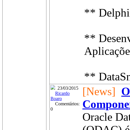
** Delphi
** Desen
Aplicaçõ
** DataSn
[News]
O
23/03/2015
Ricardo
Boaro
Compone
Comentários:
0
Oracle Da
(ODAC) é 