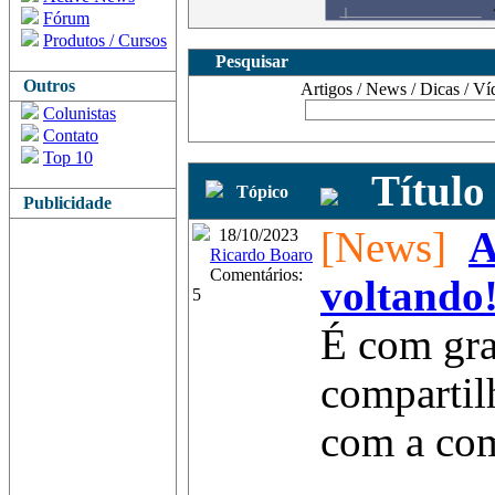
Fórum
Produtos / Cursos
Pesquisar
Outros
Artigos / News / Dicas / Víd
Colunistas
Contato
Top 10
Título
Tópico
Publicidade
[News]
A
18/10/2023
Ricardo Boaro
Comentários:
voltando
5
É com gra
compartilh
com a co