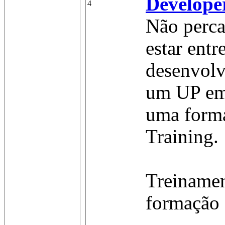
Develope
4
Não perca
estar entr
desenvolv
um UP em 
uma forma
Training.
Treinamen
formação