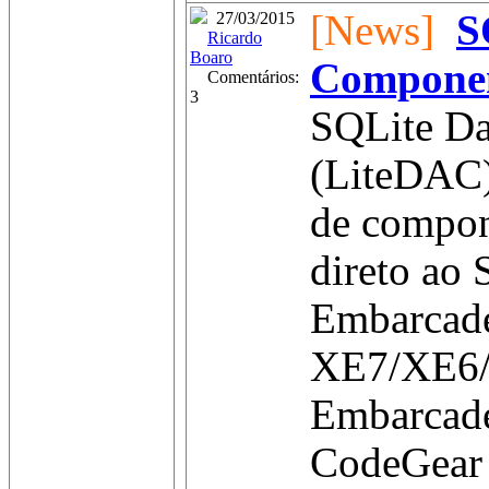
[News]
S
27/03/2015
Ricardo
Boaro
Compone
Comentários:
3
SQLite Da
(LiteDAC)
de compon
direto ao
Embarcad
XE7/XE6
Embarcad
CodeGear