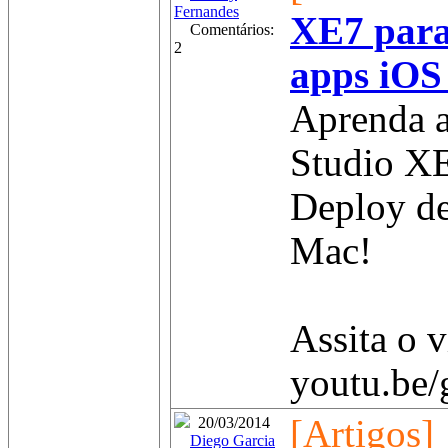
Fernandes
XE7 para
Comentários:
2
apps iOS
Aprenda 
Studio XE
Deploy d
Mac!
Assita o 
youtu.be
[Artigos]
20/03/2014
Diego Garcia