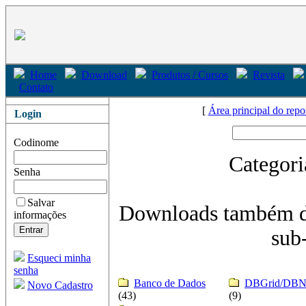
Home
Download
Produtos / Cursos
Revista
Contato
[
Área principal do repo
Login
Codinome
Categor
Senha
Salvar
Downloads também d
informações
sub-
Esqueci minha
senha
Banco de Dados
DBGrid/DBNa
Novo Cadastro
(43)
(9)