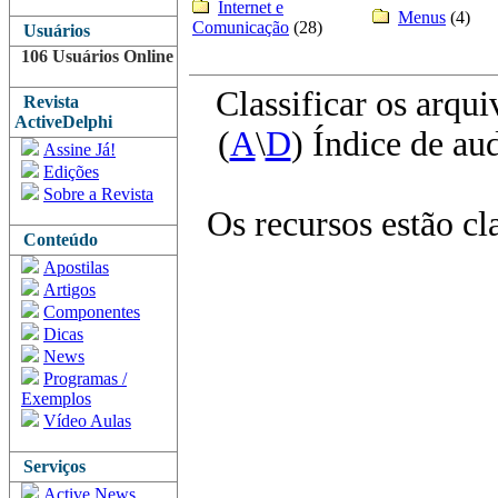
Internet e
Menus
(4)
Comunicação
(28)
Usuários
106 Usuários Online
Classificar os arqui
Revista
ActiveDelphi
(
A
\
D
) Índice de au
Assine Já!
Edições
Sobre a Revista
Os recursos estão cl
Conteúdo
Apostilas
Artigos
Componentes
Dicas
News
Programas /
Exemplos
Vídeo Aulas
Serviços
Active News