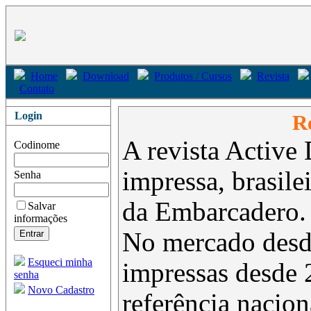
Home
Download
Produtos / Cursos
Revista
Contato
Login
Re
A revista Active 
Codinome
impressa, brasil
Senha
da Embarcadero.
Salvar
informações
No mercado desd
Esqueci minha
impressas desde 
senha
Novo Cadastro
referência nacion