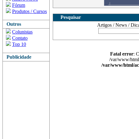
Fórum
Produtos / Cursos
Pesquisar
Outros
Artigos / News / Dicas 
Colunistas
Contato
Top 10
Fatal error
: 
Publicidade
/var/www/html/
/var/www/html/ac