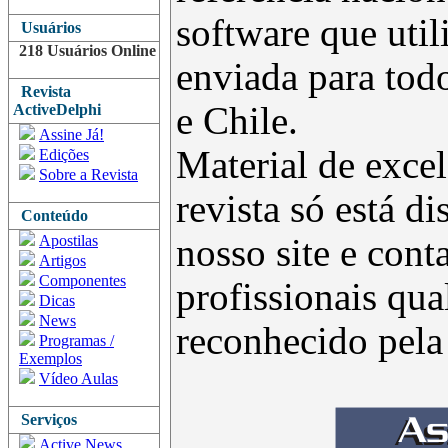
software que uti
Usuários
218 Usuários Online
enviada para todo
Revista
e Chile.
ActiveDelphi
Assine Já!
Material de excel
Edições
Sobre a Revista
revista só está d
Conteúdo
Apostilas
nosso site e con
Artigos
Componentes
profissionais qua
Dicas
News
reconhecido pel
Programas /
Exemplos
Vídeo Aulas
Serviços
Active News