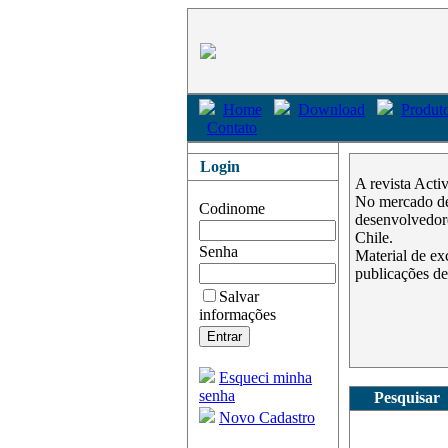
Home
Download
Produto
Contato
Login
A revista Acti
No mercado des
Codinome
desenvolvedore
Chile.
Senha
Material de ex
publicações de
Salvar
informações
Esqueci minha
senha
Pesquisar
Novo Cadastro