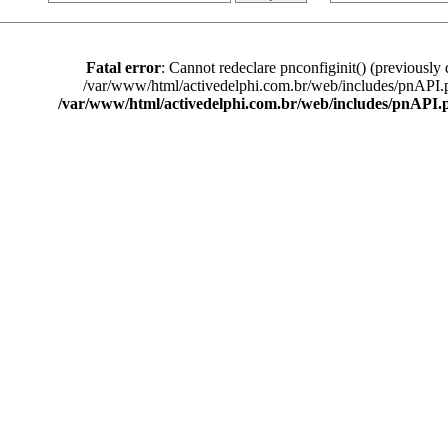
Fatal error
: Cannot redeclare pnconfiginit() (previously 
/var/www/html/activedelphi.com.br/web/includes/pnAPI.
/var/www/html/activedelphi.com.br/web/includes/pnAPI.