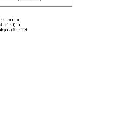
declared in
php:120) in
php
on line
119