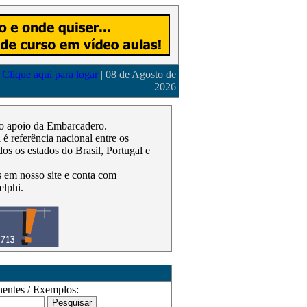
Clique aqui para logar
| 08 de Agosto de
2026
m o apoio da Embarcadero.
 referência nacional entre os
os os estados do Brasil, Portugal e
as em nosso site e conta com
elphi.
ntes / Exemplos: