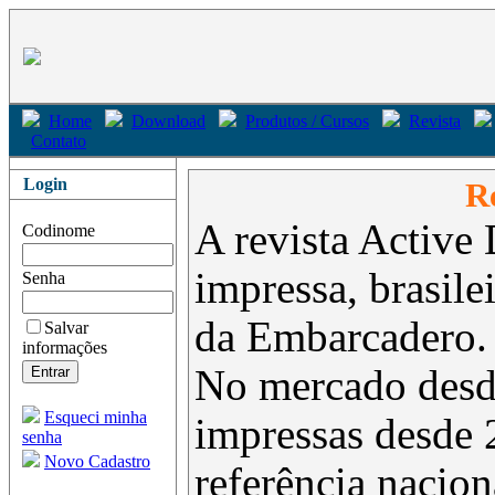
Home
Download
Produtos / Cursos
Revista
Contato
Login
Re
A revista Active 
Codinome
impressa, brasil
Senha
da Embarcadero.
Salvar
informações
No mercado desd
Esqueci minha
impressas desde 
senha
Novo Cadastro
referência nacion