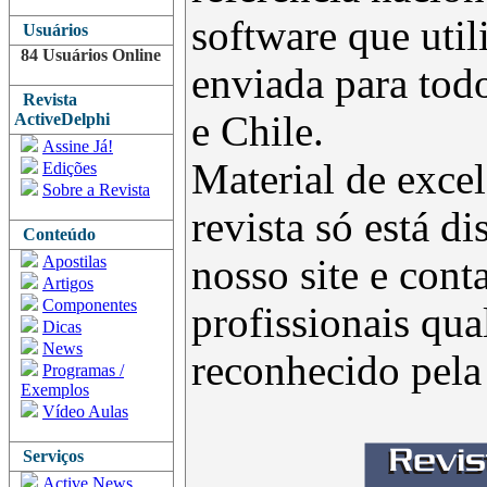
software que uti
Usuários
84 Usuários Online
enviada para todo
Revista
e Chile.
ActiveDelphi
Assine Já!
Material de excel
Edições
Sobre a Revista
revista só está d
Conteúdo
Apostilas
nosso site e con
Artigos
Componentes
profissionais qua
Dicas
News
reconhecido pel
Programas /
Exemplos
Vídeo Aulas
Serviços
Active News