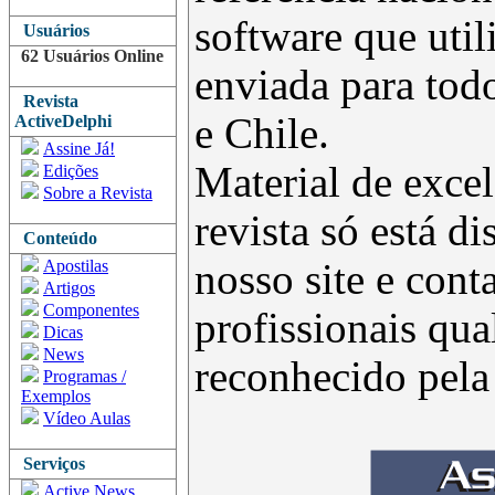
software que uti
Usuários
62 Usuários Online
enviada para todo
Revista
e Chile.
ActiveDelphi
Assine Já!
Material de excel
Edições
Sobre a Revista
revista só está d
Conteúdo
Apostilas
nosso site e con
Artigos
Componentes
profissionais qua
Dicas
News
reconhecido pel
Programas /
Exemplos
Vídeo Aulas
Serviços
Active News