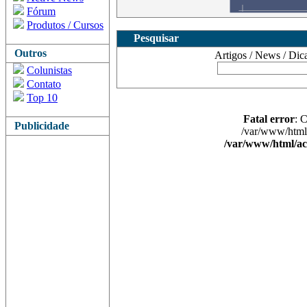
Fórum
Produtos / Cursos
Pesquisar
Outros
Artigos / News / Dicas 
Colunistas
Contato
Top 10
Fatal error
: 
Publicidade
/var/www/html/
/var/www/html/ac