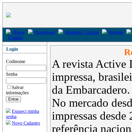
Home
Download
Produtos / Cursos
Revista
Contato
Login
Re
A revista Active 
Codinome
impressa, brasil
Senha
da Embarcadero.
Salvar
informações
No mercado desd
Esqueci minha
impressas desde 
senha
Novo Cadastro
referência nacion