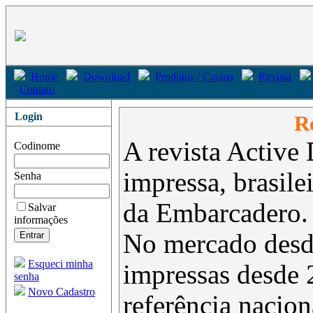
Home
Download
Produtos / Cursos
Revista
Contato
Login
Re
A revista Active 
Codinome
impressa, brasil
Senha
da Embarcadero.
Salvar
informações
No mercado desd
Esqueci minha
impressas desde 
senha
Novo Cadastro
referência nacion