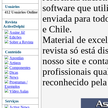
software que uti
Usuários
412 Usuários Online
enviada para todo
Revista
e Chile.
ActiveDelphi
Assine Já!
Material de excel
Edições
Sobre a Revista
revista só está d
Conteúdo
Apostilas
nosso site e con
Artigos
Componentes
profissionais qua
Dicas
News
reconhecido pel
Programas /
Exemplos
Vídeo Aulas
Serviços
Active News