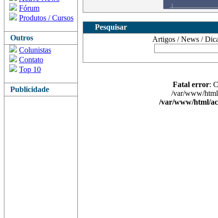
Fórum
Produtos / Cursos
Pesquisar
Outros
Artigos / News / Dicas 
Colunistas
Contato
Top 10
Fatal error
: 
Publicidade
/var/www/html/
/var/www/html/ac