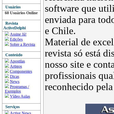
software que uti
Usuários
60 Usuários Online
enviada para todo
Revista
e Chile.
ActiveDelphi
Assine Já!
Material de excel
Edições
Sobre a Revista
revista só está d
Conteúdo
Apostilas
nosso site e con
Artigos
Componentes
profissionais qua
Dicas
News
reconhecido pel
Programas /
Exemplos
Vídeo Aulas
Serviços
Active News