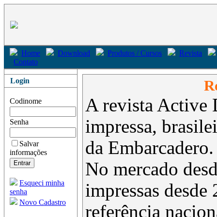
Home
Download
Produtos / Cursos
Revista
Contato
Login
Re
A revista Active 
Codinome
impressa, brasil
Senha
da Embarcadero.
Salvar
informações
No mercado desd
Esqueci minha
impressas desde 
senha
Novo Cadastro
referência nacion