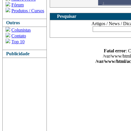
Fórum
Produtos / Cursos
Pesquisar
Outros
Artigos / News / Dicas 
Colunistas
Contato
Top 10
Fatal error
: 
Publicidade
/var/www/html/
/var/www/html/ac