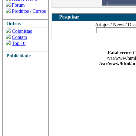
Fórum
Produtos / Cursos
Pesquisar
Outros
Artigos / News / Dicas 
Colunistas
Contato
Top 10
Fatal error
: 
Publicidade
/var/www/html/
/var/www/html/ac