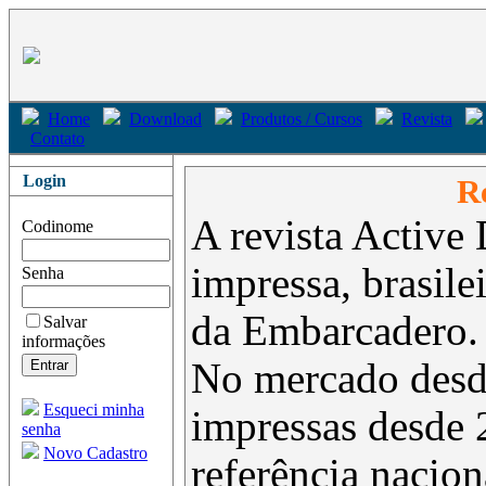
Home
Download
Produtos / Cursos
Revista
Contato
Login
Re
A revista Active 
Codinome
impressa, brasil
Senha
da Embarcadero.
Salvar
informações
No mercado desd
Esqueci minha
impressas desde 
senha
Novo Cadastro
referência nacion