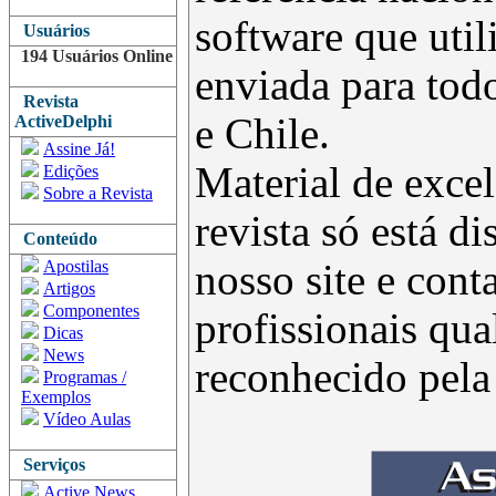
software que uti
Usuários
194 Usuários Online
enviada para todo
Revista
e Chile.
ActiveDelphi
Assine Já!
Material de excel
Edições
Sobre a Revista
revista só está d
Conteúdo
Apostilas
nosso site e con
Artigos
Componentes
profissionais qua
Dicas
News
reconhecido pel
Programas /
Exemplos
Vídeo Aulas
Serviços
Active News