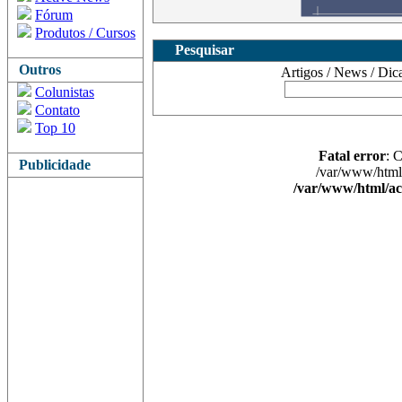
Fórum
Produtos / Cursos
Pesquisar
Outros
Artigos / News / Dicas 
Colunistas
Contato
Top 10
Fatal error
: 
Publicidade
/var/www/html/
/var/www/html/ac