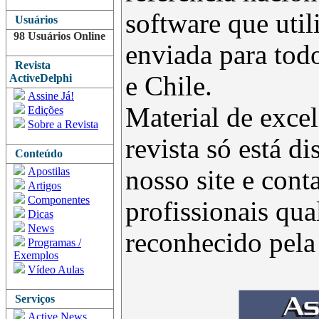
software que uti
Usuários
98 Usuários Online
enviada para todo
Revista
e Chile.
ActiveDelphi
Assine Já!
Material de excel
Edições
Sobre a Revista
revista só está d
Conteúdo
Apostilas
nosso site e con
Artigos
Componentes
profissionais qua
Dicas
News
reconhecido pel
Programas /
Exemplos
Vídeo Aulas
Serviços
Active News