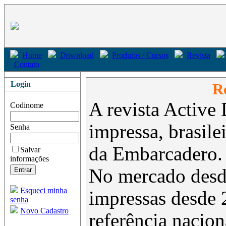
Home
Download
Produtos / Cursos
Revista
Contato
Login
Re
A revista Active 
Codinome
impressa, brasil
Senha
da Embarcadero.
Salvar
informações
No mercado desd
Esqueci minha
impressas desde 
senha
Novo Cadastro
referência nacion