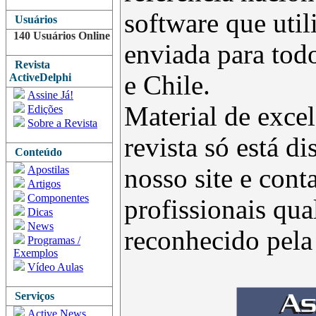
software que uti
Usuários
140 Usuários Online
enviada para todo
Revista
e Chile.
ActiveDelphi
Assine Já!
Material de excel
Edições
Sobre a Revista
revista só está d
Conteúdo
Apostilas
nosso site e con
Artigos
Componentes
profissionais qua
Dicas
News
reconhecido pel
Programas /
Exemplos
Vídeo Aulas
Serviços
Active News