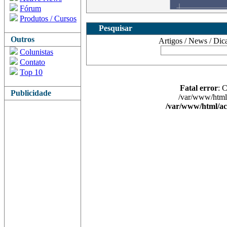
Fórum
Produtos / Cursos
Pesquisar
Outros
Artigos / News / Dicas 
Colunistas
Contato
Top 10
Fatal error
: 
Publicidade
/var/www/html/
/var/www/html/ac