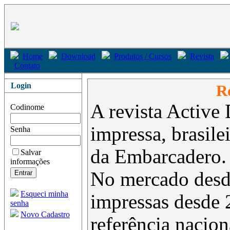
Home
Download
Produtos / Cursos
Revista
Contato
Login
Re
A revista Active 
Codinome
impressa, brasil
Senha
da Embarcadero.
Salvar
informações
No mercado desd
Esqueci minha
impressas desde 
senha
Novo Cadastro
referência nacion