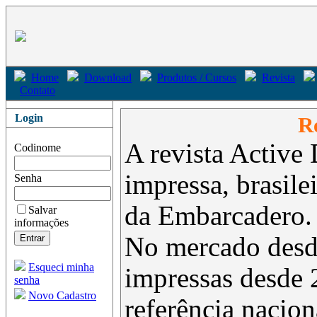
Home
Download
Produtos / Cursos
Revista
Contato
Login
Re
A revista Active 
Codinome
impressa, brasil
Senha
da Embarcadero.
Salvar
informações
No mercado desd
Esqueci minha
impressas desde 
senha
Novo Cadastro
referência nacion