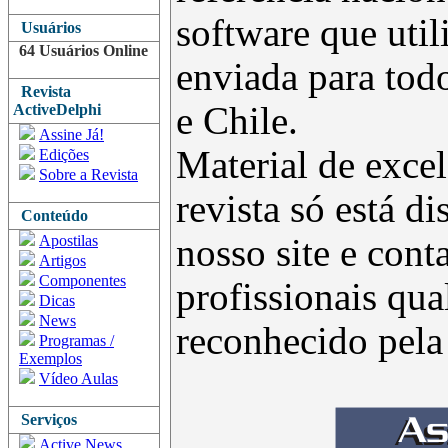
software que uti
Usuários
64 Usuários Online
enviada para todo
Revista
e Chile.
ActiveDelphi
Assine Já!
Material de excel
Edições
Sobre a Revista
revista só está d
Conteúdo
Apostilas
nosso site e con
Artigos
Componentes
profissionais qua
Dicas
News
reconhecido pel
Programas /
Exemplos
Vídeo Aulas
Serviços
Active News