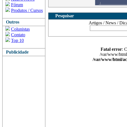
Fórum
Produtos / Cursos
Pesquisar
Outros
Artigos / News / Dicas 
Colunistas
Contato
Top 10
Fatal error
: 
Publicidade
/var/www/html/
/var/www/html/ac