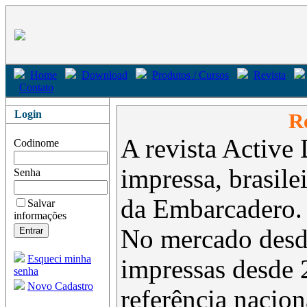
Home
Download
Produtos / Cursos
Revista
Contato
Login
Re
A revista Active 
Codinome
impressa, brasil
Senha
da Embarcadero.
Salvar
informações
No mercado desd
Esqueci minha
impressas desde 
senha
Novo Cadastro
referência nacion