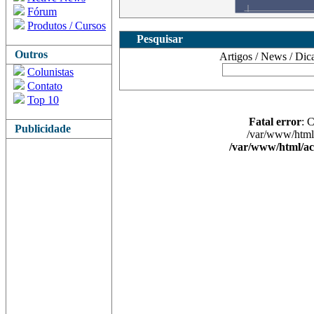
Fórum
Produtos / Cursos
Pesquisar
Outros
Artigos / News / Dicas 
Colunistas
Contato
Top 10
Fatal error
: 
Publicidade
/var/www/html/
/var/www/html/ac