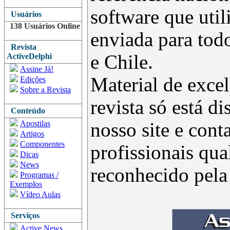
software que uti
Usuários
138 Usuários Online
enviada para todo
Revista
e Chile.
ActiveDelphi
Assine Já!
Material de excel
Edições
Sobre a Revista
revista só está d
Conteúdo
Apostilas
nosso site e con
Artigos
Componentes
profissionais qua
Dicas
News
reconhecido pel
Programas /
Exemplos
Vídeo Aulas
Serviços
Active News