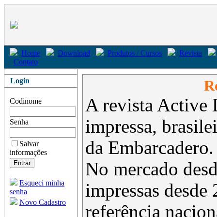
Home
Download
Produtos / Cursos
Revista
Contato
Login
Re
A revista Active 
Codinome
impressa, brasil
Senha
da Embarcadero.
Salvar
informações
No mercado desd
Esqueci minha
impressas desde 
senha
Novo Cadastro
referência nacion