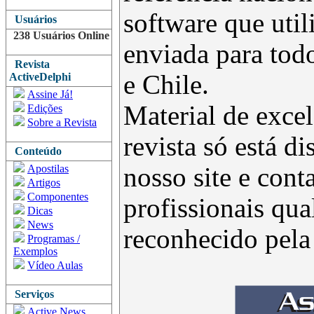
software que uti
Usuários
238 Usuários Online
enviada para todo
Revista
e Chile.
ActiveDelphi
Assine Já!
Material de excel
Edições
Sobre a Revista
revista só está d
Conteúdo
Apostilas
nosso site e con
Artigos
Componentes
profissionais qua
Dicas
News
reconhecido pel
Programas /
Exemplos
Vídeo Aulas
Serviços
Active News