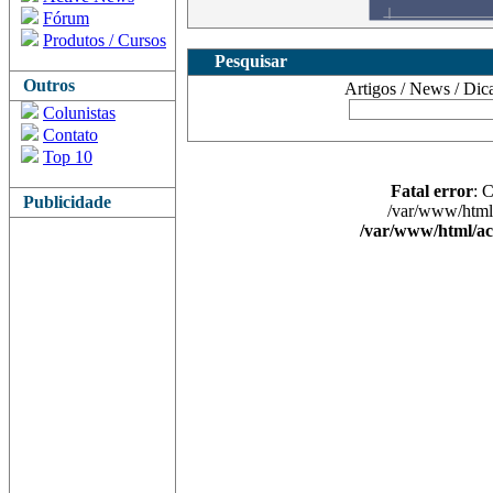
Fórum
Produtos / Cursos
Pesquisar
Outros
Artigos / News / Dicas 
Colunistas
Contato
Top 10
Fatal error
: 
Publicidade
/var/www/html/
/var/www/html/ac