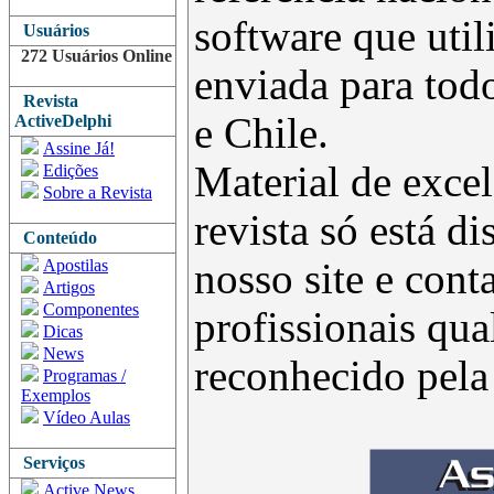
software que uti
Usuários
272 Usuários Online
enviada para todo
Revista
e Chile.
ActiveDelphi
Assine Já!
Material de excel
Edições
Sobre a Revista
revista só está d
Conteúdo
Apostilas
nosso site e con
Artigos
Componentes
profissionais qua
Dicas
News
reconhecido pel
Programas /
Exemplos
Vídeo Aulas
Serviços
Active News