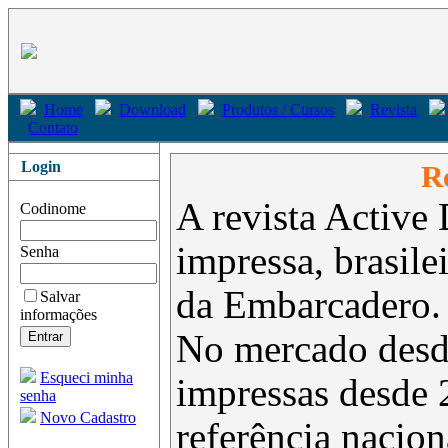
Home
Download
Produtos / Cursos
Revista
Contato
Login
Re
A revista Active 
Codinome
impressa, brasil
Senha
da Embarcadero.
Salvar
informações
No mercado desd
Esqueci minha
impressas desde 
senha
Novo Cadastro
referência nacion