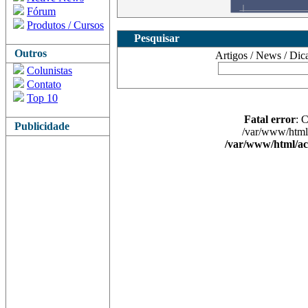
Fórum
Produtos / Cursos
Pesquisar
Outros
Artigos / News / Dicas 
Colunistas
Contato
Top 10
Fatal error
: 
Publicidade
/var/www/html/
/var/www/html/ac