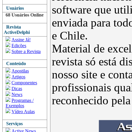
software que uti
Usuários
68 Usuários Online
enviada para todo
Revista
e Chile.
ActiveDelphi
Assine Já!
Material de excel
Edições
Sobre a Revista
revista só está d
Conteúdo
Apostilas
nosso site e con
Artigos
Componentes
profissionais qua
Dicas
News
reconhecido pel
Programas /
Exemplos
Vídeo Aulas
Serviços
Active News