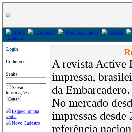
Home
Download
Produtos / Cursos
Revista
Contato
Login
Re
A revista Active 
Codinome
impressa, brasil
Senha
da Embarcadero.
Salvar
informações
No mercado desd
Esqueci minha
impressas desde 
senha
Novo Cadastro
referência nacion