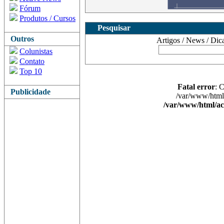
Fórum
Produtos / Cursos
Pesquisar
Outros
Artigos / News / Dicas 
Colunistas
Contato
Top 10
Fatal error
: 
Publicidade
/var/www/html/
/var/www/html/ac