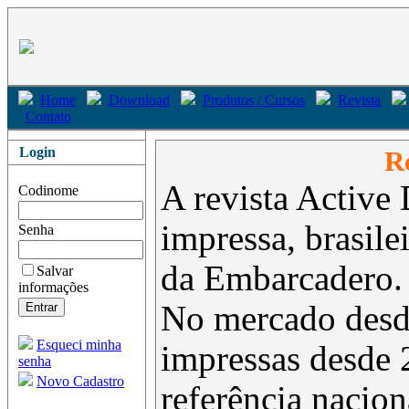
Home
Download
Produtos / Cursos
Revista
Contato
Login
Re
A revista Active 
Codinome
impressa, brasil
Senha
da Embarcadero.
Salvar
informações
No mercado desd
Esqueci minha
impressas desde 
senha
Novo Cadastro
referência nacion