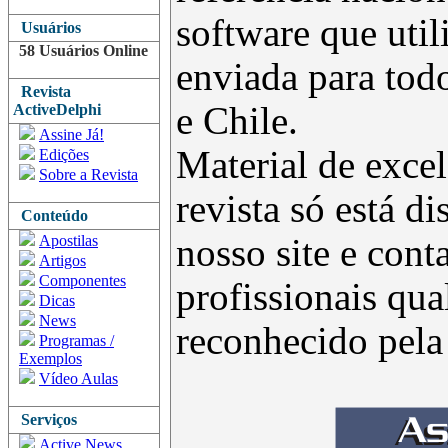
software que uti
Usuários
58 Usuários Online
enviada para todo
Revista
e Chile.
ActiveDelphi
Assine Já!
Material de excel
Edições
Sobre a Revista
revista só está d
Conteúdo
Apostilas
nosso site e con
Artigos
Componentes
profissionais qua
Dicas
News
reconhecido pel
Programas /
Exemplos
Vídeo Aulas
Serviços
Active News