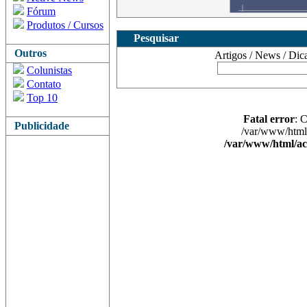
Fórum
Produtos / Cursos
Pesquisar
Outros
Artigos / News / Dicas 
Colunistas
Contato
Top 10
Fatal error
: 
Publicidade
/var/www/html/
/var/www/html/ac