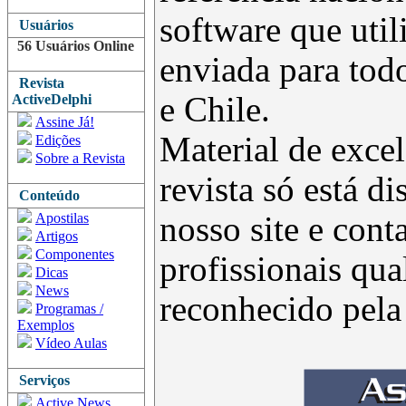
software que uti
Usuários
56 Usuários Online
enviada para todo
Revista
e Chile.
ActiveDelphi
Assine Já!
Material de excel
Edições
Sobre a Revista
revista só está d
Conteúdo
Apostilas
nosso site e con
Artigos
Componentes
profissionais qua
Dicas
News
reconhecido pel
Programas /
Exemplos
Vídeo Aulas
Serviços
Active News