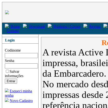
Home
Download
Produtos / Cursos
Revista
Contato
Login
Re
A revista Active 
Codinome
impressa, brasil
Senha
da Embarcadero.
Salvar
informações
No mercado desd
Esqueci minha
impressas desde 
senha
Novo Cadastro
referência nacion