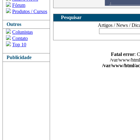
Fórum
Produtos / Cursos
Pesquisar
Outros
Artigos / News / Dicas 
Colunistas
Contato
Top 10
Fatal error
: 
Publicidade
/var/www/html/
/var/www/html/ac