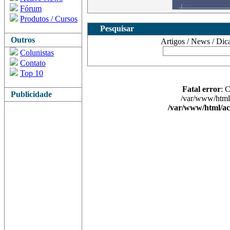
Fórum
Produtos / Cursos
Pesquisar
Outros
Artigos / News / Dicas 
Colunistas
Contato
Top 10
Fatal error
: 
Publicidade
/var/www/html/
/var/www/html/ac