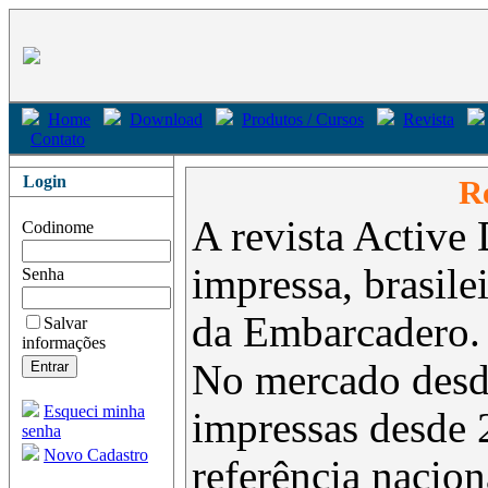
Home
Download
Produtos / Cursos
Revista
Contato
Login
Re
A revista Active 
Codinome
impressa, brasil
Senha
da Embarcadero.
Salvar
informações
No mercado desd
Esqueci minha
impressas desde 
senha
Novo Cadastro
referência nacion