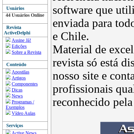
software que uti
Usuários
44 Usuários Online
enviada para todo
Revista
e Chile.
ActiveDelphi
Assine Já!
Material de excel
Edições
Sobre a Revista
revista só está d
Conteúdo
Apostilas
nosso site e con
Artigos
Componentes
profissionais qua
Dicas
News
reconhecido pel
Programas /
Exemplos
Vídeo Aulas
Serviços
Active News