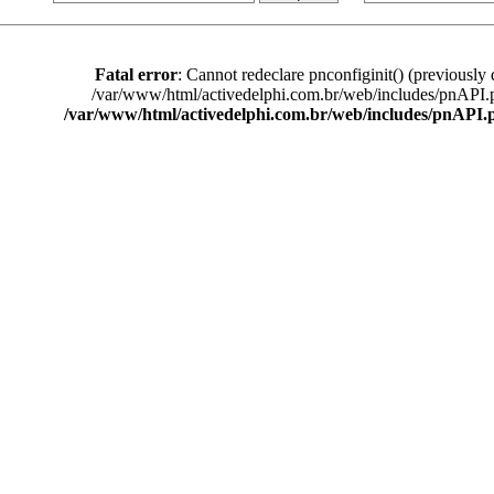
Fatal error
: Cannot redeclare pnconfiginit() (previously 
/var/www/html/activedelphi.com.br/web/includes/pnAPI.
/var/www/html/activedelphi.com.br/web/includes/pnAPI.