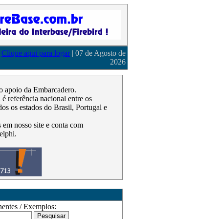
Clique aqui para logar
| 07 de Agosto de
2026
m o apoio da Embarcadero.
 referência nacional entre os
os os estados do Brasil, Portugal e
as em nosso site e conta com
elphi.
ntes / Exemplos: