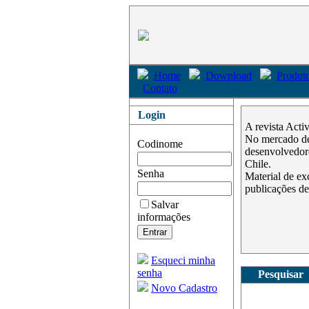
Home
Download
Produto
Contato
Login
A revista Acti
No mercado des
Codinome
desenvolvedore
Chile.
Senha
Material de ex
publicações de
Salvar
informações
Esqueci minha
senha
Pesquisar
Novo Cadastro