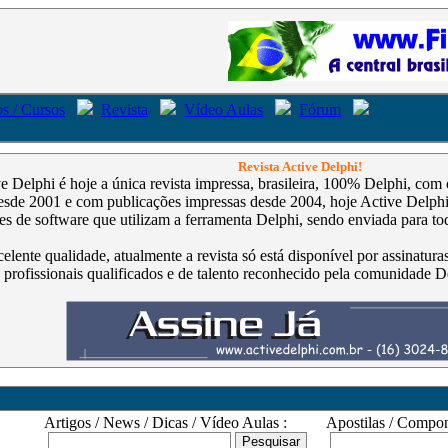
s / Cursos
Revista
Vídeo Aulas
Fórum
Revista Active Delphi!
ve Delphi é hoje a única revista impressa, brasileira, 100% Delphi, co
de 2001 e com publicações impressas desde 2004, hoje Active Delphi é
s de software que utilizam a ferramenta Delphi, sendo enviada para tod
celente qualidade, atualmente a revista só está disponível por assinatur
 profissionais qualificados e de talento reconhecido pela comunidade D
Artigos / News / Dicas / Vídeo Aulas :
Apostilas / Compone