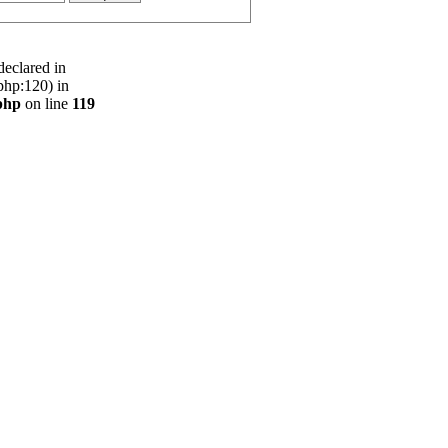
declared in
php:120) in
php
on line
119