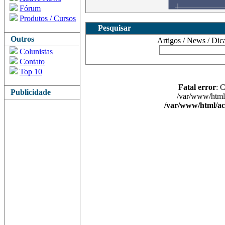
Fórum
Produtos / Cursos
Pesquisar
Outros
Artigos / News / Dicas 
Colunistas
Contato
Top 10
Fatal error
: 
Publicidade
/var/www/html/
/var/www/html/ac