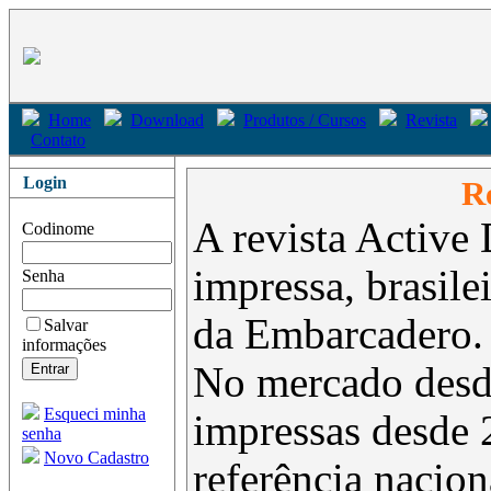
Home
Download
Produtos / Cursos
Revista
Contato
Login
Re
A revista Active 
Codinome
impressa, brasil
Senha
da Embarcadero.
Salvar
informações
No mercado desd
Esqueci minha
impressas desde 
senha
Novo Cadastro
referência nacion