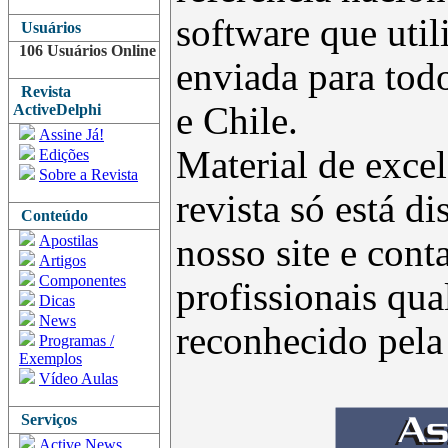
software que uti
Usuários
106 Usuários Online
enviada para todo
Revista
e Chile.
ActiveDelphi
Assine Já!
Material de excel
Edições
Sobre a Revista
revista só está d
Conteúdo
Apostilas
nosso site e con
Artigos
Componentes
profissionais qua
Dicas
News
reconhecido pel
Programas /
Exemplos
Vídeo Aulas
Serviços
Active News