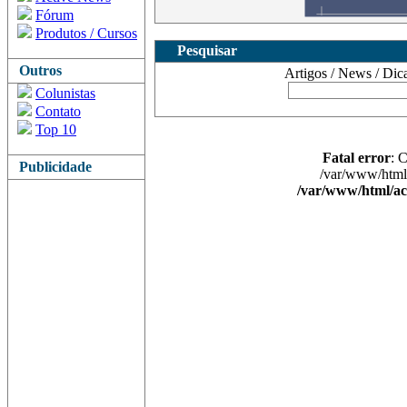
Fórum
Produtos / Cursos
Pesquisar
Outros
Artigos / News / Dicas 
Colunistas
Contato
Top 10
Fatal error
: 
Publicidade
/var/www/html/
/var/www/html/ac