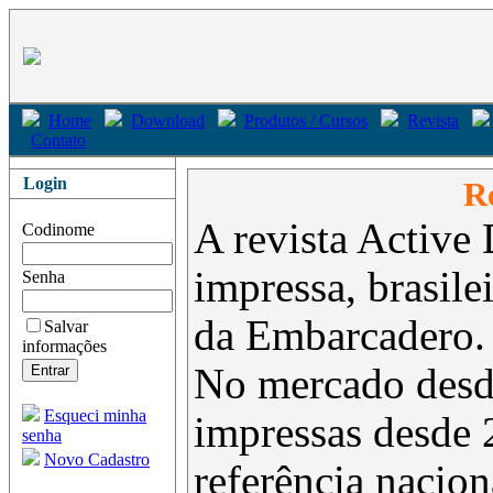
Home
Download
Produtos / Cursos
Revista
Contato
Login
Re
A revista Active 
Codinome
impressa, brasil
Senha
da Embarcadero.
Salvar
informações
No mercado desd
Esqueci minha
impressas desde 
senha
Novo Cadastro
referência nacion