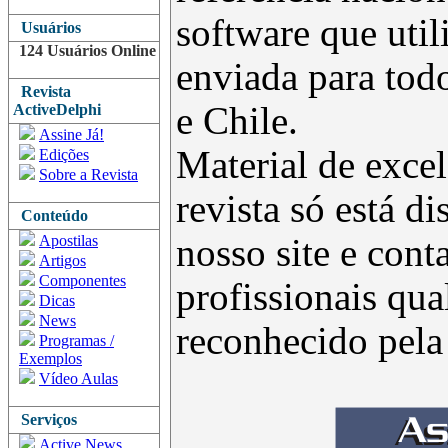
software que uti
Usuários
124 Usuários Online
enviada para todo
Revista
e Chile.
ActiveDelphi
Assine Já!
Material de excel
Edições
Sobre a Revista
revista só está d
Conteúdo
Apostilas
nosso site e con
Artigos
Componentes
profissionais qua
Dicas
News
reconhecido pel
Programas /
Exemplos
Vídeo Aulas
Serviços
Active News