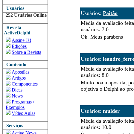
Usuários
Usuários:
Paitão
252 Usuários Online
Média da avaliação feita
Revista
usuários: 7.0
ActiveDelphi
Ok. Meus parabéns
Assine Já!
Edições
Sobre a Revista
Usuários:
leandro_ferre
Conteúdo
Média da avaliação feita
Apostilas
usuários: 8.0
Artigos
Muito boa a apostila, po
Componentes
objetiva o Delphi ao pro
Dicas
News
Programas /
Exemplos
Usuários:
mulder
Vídeo Aulas
Média da avaliação feita
Serviços
usuários: 10.0
Active News