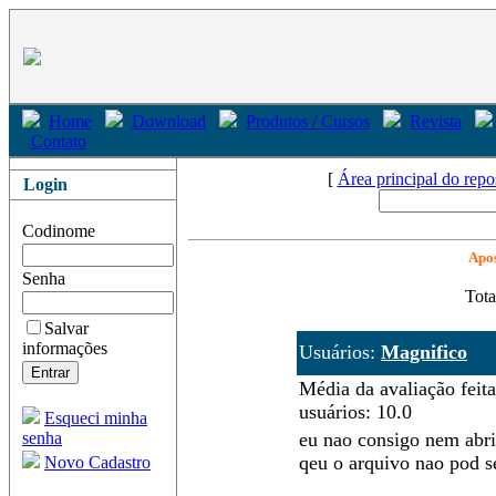
Home
Download
Produtos / Cursos
Revista
Contato
[
Área principal do repo
Login
Codinome
Apos
Senha
Tota
Salvar
informações
Usuários:
Magnifico
Média da avaliação feita
usuários: 10.0
Esqueci minha
senha
eu nao consigo nem abr
qeu o arquivo nao pod s
Novo Cadastro