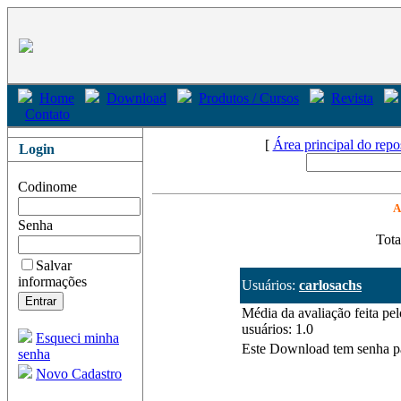
Home
Download
Produtos / Cursos
Revista
Contato
[
Área principal do repo
Login
Codinome
A
Senha
Tota
Salvar
informações
Usuários:
carlosachs
Média da avaliação feita pel
usuários: 1.0
Esqueci minha
Este Download tem senha p
senha
Novo Cadastro