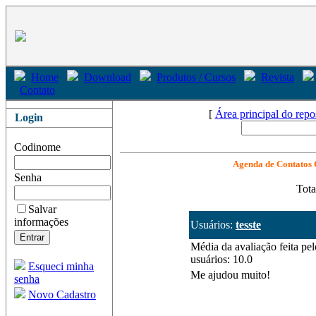
Home
Download
Produtos / Cursos
Revista
Contato
[
Área principal do repo
Login
Codinome
Agenda de Contatos
Senha
Tota
Salvar
informações
Usuários:
tesste
Média da avaliação feita pel
usuários: 10.0
Esqueci minha
Me ajudou muito!
senha
Novo Cadastro