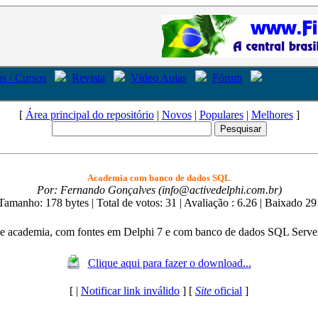
s / Cursos
Revista
Vídeo Aulas
Fórum
[
Área principal do repositório
|
Novos
|
Populares
|
Melhores
]
Academia com banco de dados SQL
Por: Fernando Gonçalves (info@activedelphi.com.br)
| Tamanho: 178 bytes
| Total de votos: 31
| Avaliação : 6.26
| Baixado 29
e academia, com fontes em Delphi 7 e com banco de dados SQL Server
Clique aqui para fazer o download...
[ |
Notificar link inválido
] [
Site
oficial
]