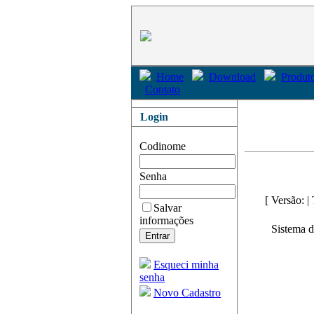
Home
Download
Produto
Contato
Login
Codinome
Senha
[ Versão: 
Salvar
informações
Sistema d
Esqueci minha
senha
Novo Cadastro