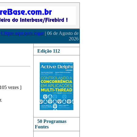
Clique aqui para logar
| 06 de Agosto de
2026
Edição 112
105 vezes
]
.
50 Programas
Fontes