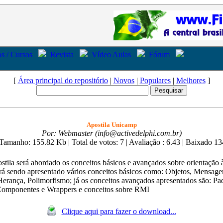
s / Cursos
Revista
Vídeo Aulas
Fórum
[
Área principal do repositório
|
Novos
|
Populares
|
Melhores
]
Apostila Unicamp
Por: Webmaster (info@activedelphi.com.br)
| Tamanho: 155.82 Kb
| Total de votos: 7
| Avaliação : 6.43
| Baixado 13
stila será abordado os conceitos básicos e avançados sobre orientação à
rá sendo apresentado vários conceitos básicos como: Objetos, Mensage
Herança, Polimorfismo; já os conceitos avançados apresentados são: Pa
Componentes e Wrappers e conceitos sobre RMI
Clique aqui para fazer o download...