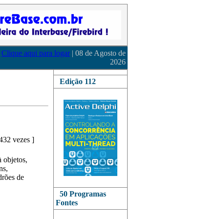
Clique aqui para logar
| 08 de Agosto de
2026
Edição 112
432 vezes
]
 objetos,
ns,
drões de
50 Programas
Fontes