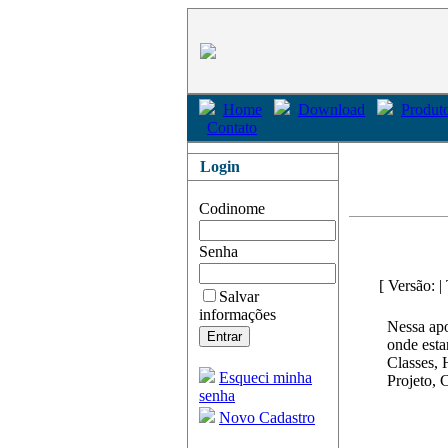
Home
Download
Produto
Contato
Login
Codinome
Senha
[ Versão: 
Salvar
informações
Nessa apo
onde esta
Classes, 
Esqueci minha
Projeto, 
senha
Novo Cadastro