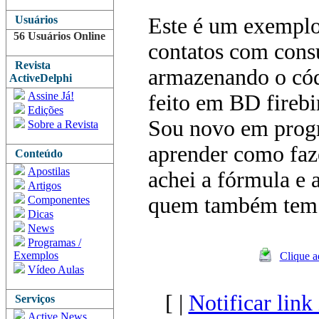
Usuários
Este é um exemplo
56 Usuários Online
contatos com consu
Revista
armazenando o cód
ActiveDelphi
Assine Já!
feito em BD fireb
Edições
Sou novo em prog
Sobre a Revista
aprender como faze
Conteúdo
Apostilas
achei a fórmula e 
Artigos
quem também tem 
Componentes
Dicas
News
Programas /
Exemplos
Clique a
Vídeo Aulas
[ |
Notificar link
Serviços
Active News