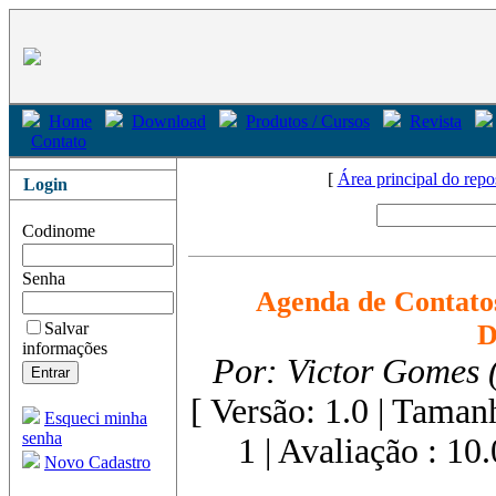
Home
Download
Produtos / Cursos
Revista
Contato
[
Área principal do repo
Login
Codinome
Senha
Agenda de Contato
Salvar
D
informações
Por: Victor Gomes
[ Versão: 1.0 | Tama
Esqueci minha
senha
1
| Avaliação : 10
Novo Cadastro