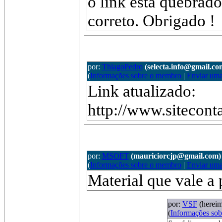
o link está quebrado
correto. Obrigado !
por:
ThiagoPedro
(selecta.info@gmail.co
(
Informações sobre o membro
|
Enviar um
Link atualizado:
http://www.sitecont
por:
MSOFT
(mauriciorcjp@gmail.com)
(
Informações sobre o membro
|
Enviar um
Material que vale a
por:
VSF
(herei
(
Informações so