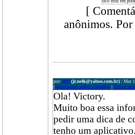
fico feliz em pod
[ Comentá
anônimos. Por 
por:
JRF
(jr.nelk@yahoo.com.br)
: Mar 1
(
Informações sobre o membro
|
Enviar um
Ola! Victory.
Muito boa essa info
pedir uma dica de c
tenho um aplicativo