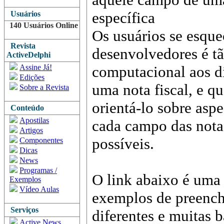
específica
Usuários
140 Usuários Online
Os usuários se esqu
Revista
desenvolvedores é t
ActiveDelphi
Assine Já!
computacional aos d
Edições
uma nota fiscal, e q
Sobre a Revista
orientá-lo sobre asp
Conteúdo
Apostilas
cada campo das nota
Artigos
possíveis.
Componentes
Dicas
News
Programas /
O link abaixo é uma d
Exemplos
Vídeo Aulas
exemplos de preench
Serviços
diferentes e muitas 
Active News