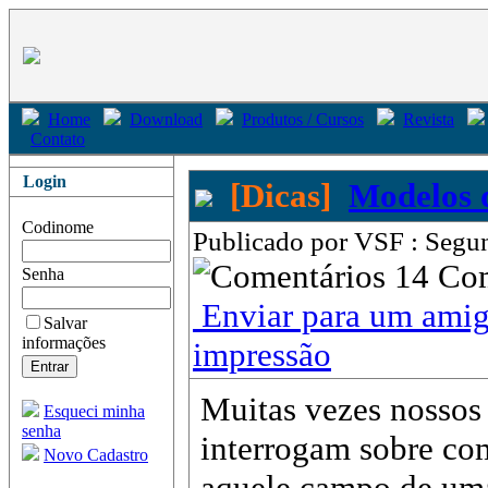
Home
Download
Produtos / Cursos
Revista
Contato
Login
[Dicas]
Modelos d
Codinome
Publicado por VSF : Segun
14 Co
Senha
Enviar para um ami
Salvar
informações
impressão
Muitas vezes nossos
Esqueci minha
senha
interrogam sobre co
Novo Cadastro
aquele campo de uma