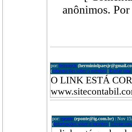
anônimos. Por 
por:
brainlock
(herminiolpaesjr@gmail.c
(
Informações sobre o membro
|
Enviar uma
O LINK ESTÁ COR
www.sitecontabil
por:
eponte
(eponte@ig.com.br)
: Nov 15
(
Informações sobre o membro
|
Enviar um