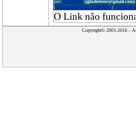
por:
jgladistone
(jgladistone@gmail.com)
(
Informações sobre o membro
|
Enviar um
O Link não funcion
Copyright© 2001-2016 – Act