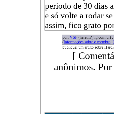
período de 30 dias a
e só volte a rodar s
assim, fico grato po
por:
VSF
(hereim@ig.com.br)
:
(
Informações sobre o membro
|
publiquei um artigo sobre Hardl
[ Comentá
anônimos. Por 