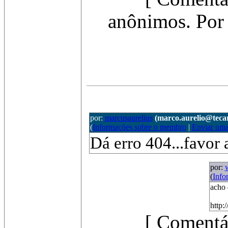
anônimos. Por 
por:
marcusaurelius
(marco.aurelio@teca
(
Informações sobre o membro
|
Enviar um
Dá erro 404...favor a
por:
(
Info
acho 
http:
[ Comentá