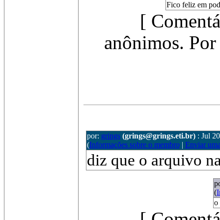
Fico feliz em pod
[ Comentá
anônimos. Por 
por:
grings
(grings@grings.eti.br)
: Jul 2
(
Informações sobre o membro
|
Enviar um
diz que o arquivo na
p
(
o
[ Comentá