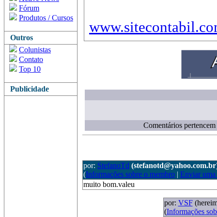
Fórum
Produtos / Cursos
www.sitecontabil
Outros
Colunistas
Contato
Top 10
Publicidade
Comentários pertencem a
por:
StefanoTd
(stefanotd@yahoo.com.br
(
Informações sobre o membro
|
Enviar uma
muito bom.valeu
por:
VSF
(herei
(
Informações so