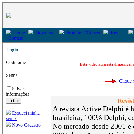
Home
Download
Produtos / Cursos
Revista
Contato
Login
Codinome
Esta vídeo aula está disponível 
Senha
Clique Aq
Salvar
informações
Revist
A revista Active Delphi é h
Esqueci minha
brasileira, 100% Delphi, 
senha
No mercado desde 2001 e 
Novo Cadastro