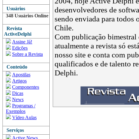
2004, hoje Active Delphi é 
desenvolvedores de softwar
Usuários
348 Usuários Online
sendo enviada para todos o
Chile.
Revista
ActiveDelphi
Com publicação bimestral e
Assine Já!
atualmente a revista só est
Edições
nosso site e conta com pub
Sobre a Revista
qualificados e de talento 
Conteúdo
Delphi.
Apostilas
Artigos
Componentes
Dicas
News
Programas /
Exemplos
Vídeo Aulas
Serviços
Active News