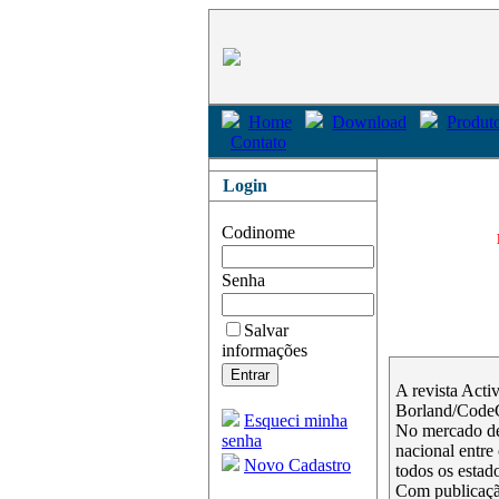
Home
Download
Produto
Contato
Login
Codinome
Senha
Salvar
informações
A revista Acti
Borland/Code
Esqueci minha
No mercado de
senha
nacional entre
Novo Cadastro
todos os estado
Com publicação