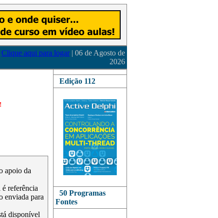
Clique aqui para logar
| 06 de Agosto de
2026
Edição 112
!
 o apoio da
é referência
50 Programas
o enviada para
Fontes
stá disponível