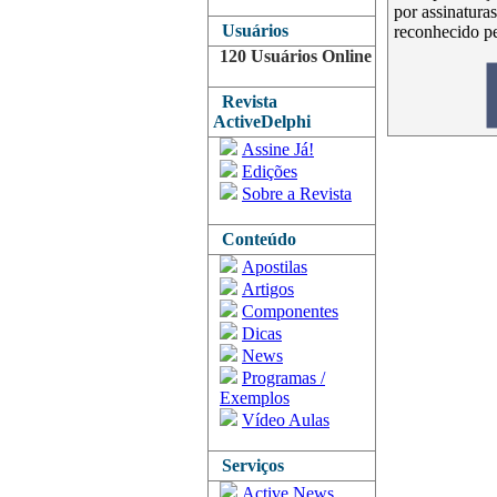
por assinatura
Usuários
reconhecido p
120 Usuários Online
Revista
ActiveDelphi
Assine Já!
Edições
Sobre a Revista
Conteúdo
Apostilas
Artigos
Componentes
Dicas
News
Programas /
Exemplos
Vídeo Aulas
Serviços
Active News