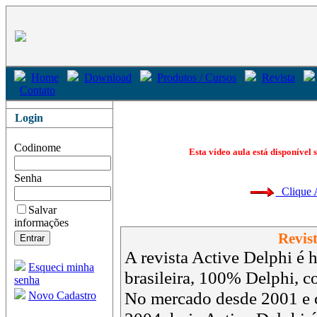
Home
Download
Produtos / Cursos
Revista
Contato
Login
Codinome
Esta vídeo aula está disponível 
Senha
Clique Aq
Salvar
informações
Revist
A revista Active Delphi é h
Esqueci minha
brasileira, 100% Delphi, 
senha
No mercado desde 2001 e 
Novo Cadastro