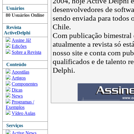
2004, hoje Active Delphi é 
desenvolvedores de softwar
Usuários
80 Usuários Online
sendo enviada para todos o
Chile.
Revista
ActiveDelphi
Com publicação bimestral e
Assine Já!
atualmente a revista só est
Edições
nosso site e conta com pub
Sobre a Revista
qualificados e de talento 
Conteúdo
Delphi.
Apostilas
Artigos
Componentes
Dicas
News
Programas /
Exemplos
Vídeo Aulas
Serviços
Active News