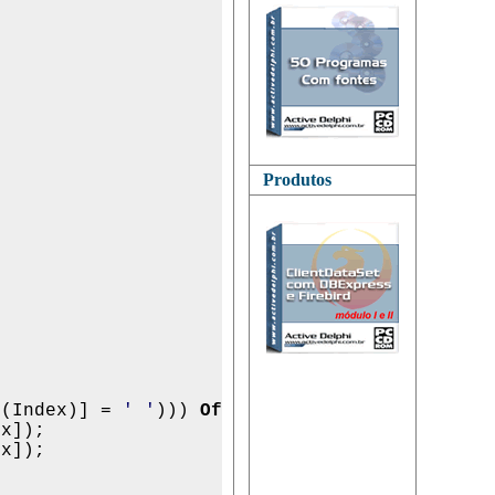
Produtos
d(Index)] = 
' '
))) 
Of
x]);

x]);
