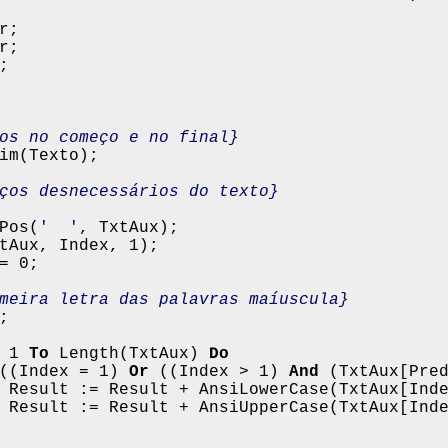
r;

;

os no começo e no final}
im(Texto);

ços desnecessários do texto}
Pos(
'  '
, TxtAux);

tAux, Index, 1);

= 0;

meira letra das palavras maíuscula}
;

 1 
To
 Length(TxtAux) 
Do

((Index = 1) 
Or
 ((Index > 1) 
And
 (TxtAux[Pre
 Result := Result + AnsiLowerCase(TxtAux[Inde
 Result := Result + AnsiUpperCase(TxtAux[Inde