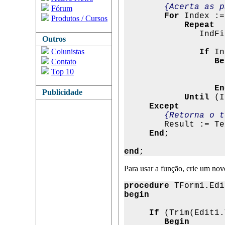
{Acerta as p
Fórum
For
 Index :=
Produtos / Cursos
            Repeat

               IndF
Outros
Colunistas
If
 In
                  Be
Contato

                   
Top 10
                    
En
Publicidade
Until
 (I
Except
{Retorna o t
        Result := Te
End
;

end
;
Para usar a função, crie um no
procedure
begin
If
 (Trim(Edit1.
        Begin