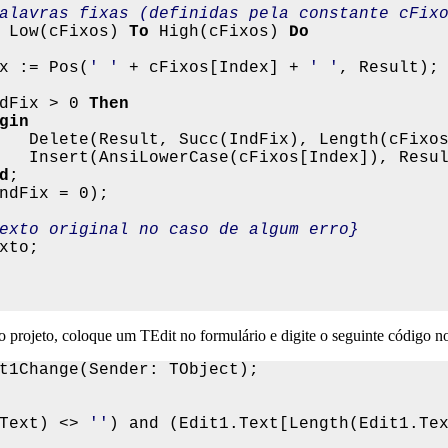
alavras fixas (definidas pela constante cFix
 Low(cFixos) 
To
 High(cFixos) 
Do

ix := Pos(
' '
 + cFixos[Index] + 
' '
, Result);

dFix > 0 
Then

gin
    Delete(Result, Succ(IndFix), Length(cFixos
   Insert(AnsiLowerCase(cFixos[Index]), Resul
d
;

ndFix = 0);

exto original no caso de algum erro}
xto;

vo projeto, coloque um TEdit no formulário e digite o seguinte código
Text) <> 
''
) and (Edit1.Text[Length(Edit1.Te