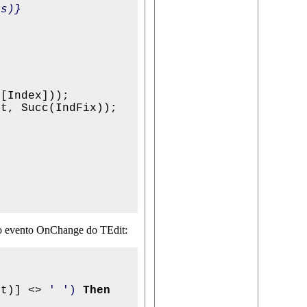
os)}
[Index]));

t, Succ(IndFix));

 no evento OnChange do TEdit:
xt)] <> 
' ')
Then
