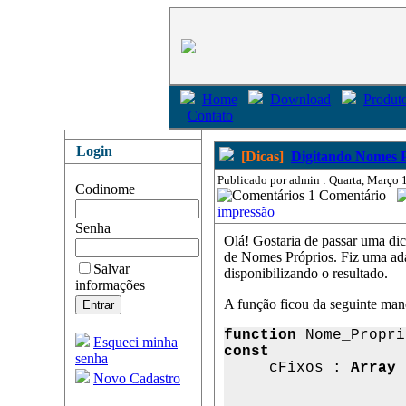
Home
Download
Produto
Contato
Login
[Dicas]
Digitando Nomes 
Publicado por admin : Quarta, Março 
Codinome
1 Comentário
impressão
Senha
Olá! Gostaria de passar uma d
de Nomes Próprios. Fiz uma ada
Salvar
disponibilizando o resultado.
informações
A função ficou da seguinte man
function
 Nome_Propri
Esqueci minha
const
senha

     cFixos : 
Array
 
Novo Cadastro