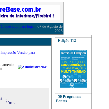
Clique aqui para logar
| 07 de Agosto de
2026
Edição 112
Versão para
ratamento
ou
50 Programas
Os'
, 

Fontes
'
, 
'Dos'
, 
