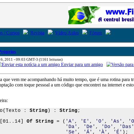
s / Cursos
Revista
Vídeo Aulas
Fórum
Próprios
16, 2011 - 09:03 GMT-3 (1161 leituras)
Enviar para um amigo
ica que vem me acompanhando há muito tempo, que é uma rotina para t
ptação com toque pessoal a um código que encontrei na internet e est
eira:
o(Texto : 
String
) : 
String
[01..14] 
Of String
 = (
'A'
, 
'E'
, 
'O'
, 
'As'
, 
'
'Da'
, 
'De'
, 
'Do'
, 
'Das
'Se'
, 
'Á'
, 
'À'
, 
'É'