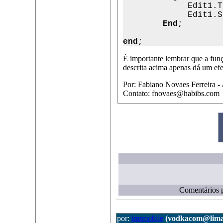

             Edit1.
             Edit1.S
End
;

end
;
É importante lembrar que a fun
descrita acima apenas dá um efe
Por: Fabiano Novaes Ferreira -
Contato: fnovaes@habibs.com
Comentários p
por:
imrmobile
(vodkacom@lima