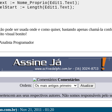
Text := Nome_Proprio(Edit1.Text);

elStart := Length(Edit1.Text);

ção pode ser usada onde e como quiser, bastando apenas chamá-la con
ito visual bonito!
 Analista Programador
Comentários
Ordem:
ertencem aos seus respectivos autores. Não somos responsáveis pelo s
o.com.br)
: Nov 21, 2011 - 01:20