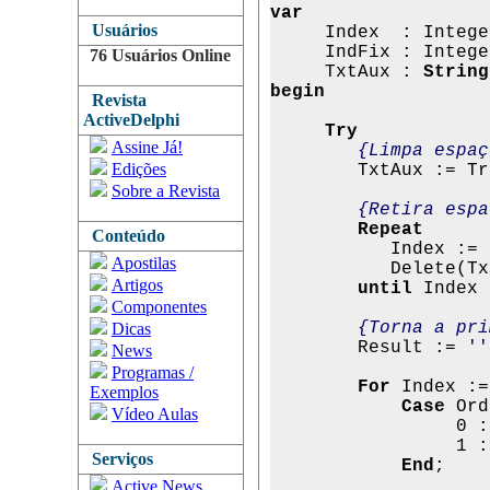
var
Usuários

     Index  : Intege
     IndFix : Integer
76 Usuários Online
     TxtAux : 
String
begin

Revista
ActiveDelphi
     Try
Assine Já!
{Limpa espaç
Edições
        TxtAux := Tr
Sobre a Revista
 {Retira espa
Repeat
Conteúdo
           Index := 
Apostilas
           Delete(Tx
Artigos
until
 Index 
Componentes
{Torna a pri
Dicas
        Result := 
''
News
Programas /
For
 Index :=
Exemplos
            Case
 Ord
Vídeo Aulas
                 0 :
                 1 :
Serviços
End
;

Active News