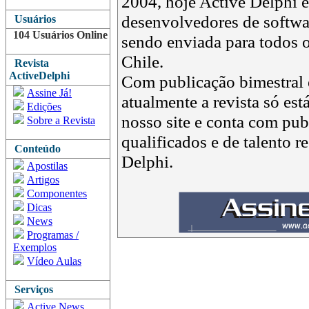
2004, hoje Active Delphi é 
desenvolvedores de softwar
Usuários
104 Usuários Online
sendo enviada para todos o
Chile.
Revista
ActiveDelphi
Com publicação bimestral e
Assine Já!
atualmente a revista só est
Edições
nosso site e conta com pub
Sobre a Revista
qualificados e de talento 
Conteúdo
Delphi.
Apostilas
Artigos
Componentes
Dicas
News
Programas /
Exemplos
Vídeo Aulas
Serviços
Active News