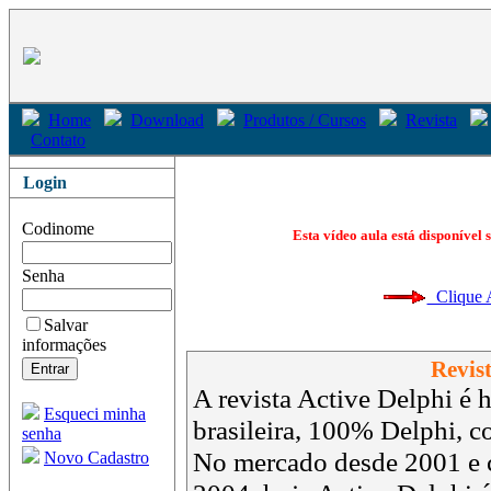
Home
Download
Produtos / Cursos
Revista
Contato
Login
Codinome
Esta vídeo aula está disponível 
Senha
Clique Aq
Salvar
informações
Revist
A revista Active Delphi é h
Esqueci minha
brasileira, 100% Delphi, 
senha
No mercado desde 2001 e 
Novo Cadastro