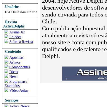
2004, hoje Active Delphi é 
desenvolvedores de softwar
Usuários
104 Usuários Online
sendo enviada para todos o
Chile.
Revista
ActiveDelphi
Com publicação bimestral e
Assine Já!
atualmente a revista só est
Edições
nosso site e conta com pub
Sobre a Revista
qualificados e de talento 
Conteúdo
Delphi.
Apostilas
Artigos
Componentes
Dicas
News
Programas /
Exemplos
Vídeo Aulas
Serviços
Active News