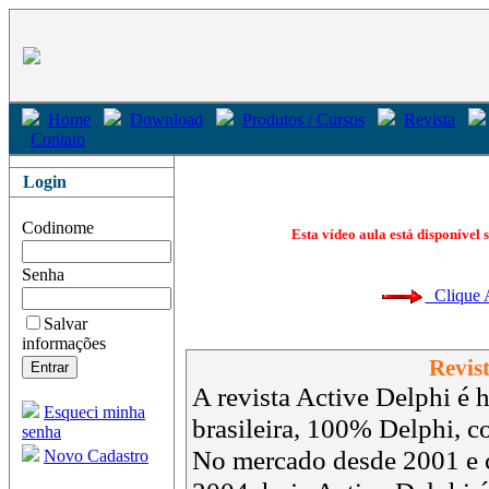
Home
Download
Produtos / Cursos
Revista
Contato
Login
Codinome
Esta vídeo aula está disponível 
Senha
Clique Aq
Salvar
informações
Revist
A revista Active Delphi é h
Esqueci minha
brasileira, 100% Delphi, 
senha
No mercado desde 2001 e 
Novo Cadastro