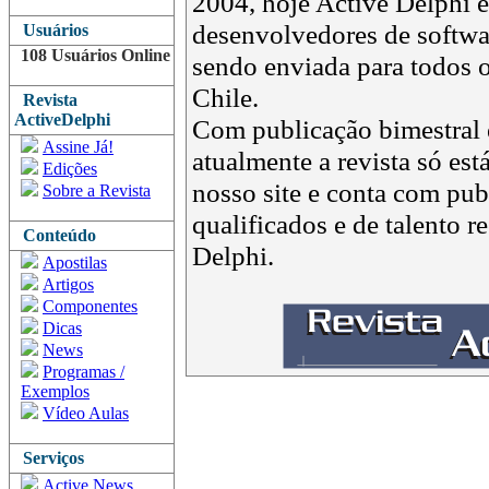
2004, hoje Active Delphi é 
desenvolvedores de softwar
Usuários
108 Usuários Online
sendo enviada para todos o
Chile.
Revista
ActiveDelphi
Com publicação bimestral e
Assine Já!
atualmente a revista só est
Edições
nosso site e conta com pub
Sobre a Revista
qualificados e de talento 
Conteúdo
Delphi.
Apostilas
Artigos
Componentes
Dicas
News
Programas /
Exemplos
Vídeo Aulas
Serviços
Active News