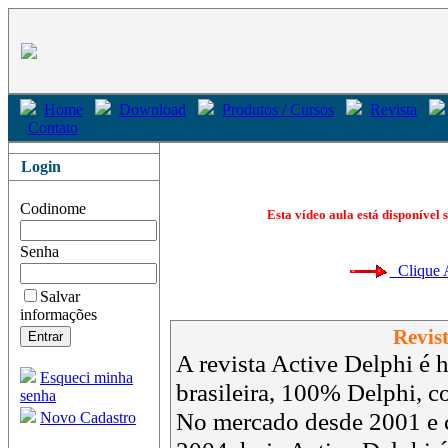
Home
Download
Produtos / Cursos
Revista
Contato
Login
Codinome
Esta vídeo aula está disponível 
Senha
Clique Aq
Salvar
informações
Revist
A revista Active Delphi é h
Esqueci minha
brasileira, 100% Delphi, 
senha
No mercado desde 2001 e 
Novo Cadastro