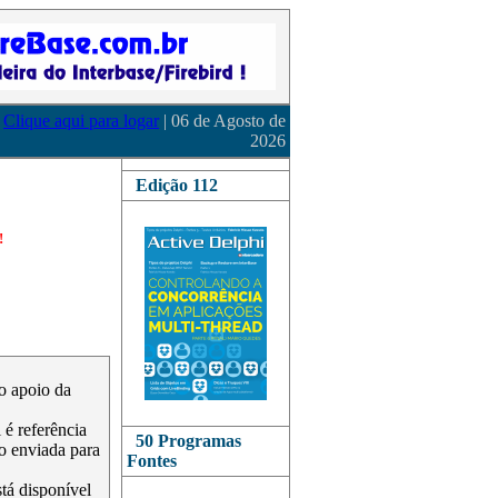
Clique aqui para logar
| 06 de Agosto de
2026
Edição 112
!
 o apoio da
é referência
50 Programas
o enviada para
Fontes
stá disponível