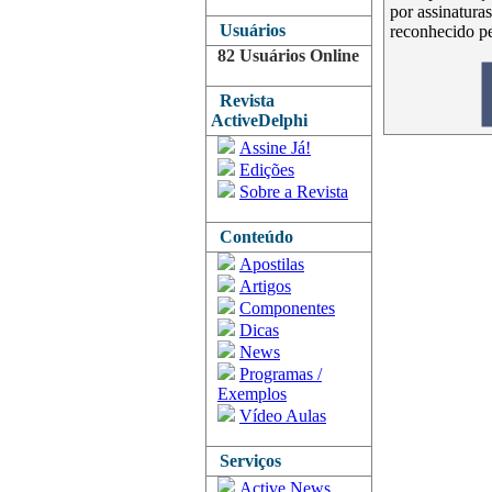
por assinatura
Usuários
reconhecido p
82 Usuários Online
Revista
ActiveDelphi
Assine Já!
Edições
Sobre a Revista
Conteúdo
Apostilas
Artigos
Componentes
Dicas
News
Programas /
Exemplos
Vídeo Aulas
Serviços
Active News