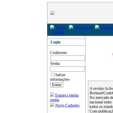
Home
Download
Produto
Contato
Login
Codinome
Senha
Salvar
informações
A revista Acti
Borland/Code
Esqueci minha
No mercado de
senha
nacional entre
Novo Cadastro
todos os estado
Com publicação