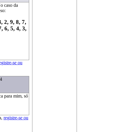
No caso da
eso:
, 2, 9, 8, 7,
7, 6, 5, 4, 3,
egistre-se ou
34
ica para mim, só
a,
registre-se ou