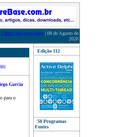
Clique aqui para logar
| 08 de Agosto de
2026
Edição 112
igo
ido para o
50 Programas
Fontes