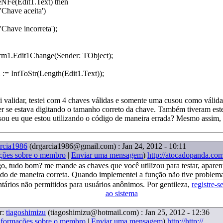
eNFe(Edit1.Text) then
Chave aceita')
have incorreta');
rm1.Edit1Change(Sender: TObject);
 := IntToStr(Length(Edit1.Text));
validar, testei com 4 chaves válidas e somente uma cusou como válida
ver se estava digitando o tamanho correto da chave. Também tiveram es
ou eu que estou utilizando o código de maneira errada? Mesmo assim,
rcia1986
(drgarcia1986@gmail.com)
: Jan 24, 2012 - 10:11
ções sobre o membro
|
Enviar uma mensagem
)
http://atocadopanda.co
o, tudo bom? me mande as chaves que você utilizou para testar, apare
ndo de maneira correta. Quando implementei a função não tive problem
tários não permitidos para usuários anônimos. Por gentileza,
registre-s
ao sistema
r:
tiagoshimizu
(tiagoshimizu@hotmail.com)
: Jan 25, 2012 - 12:36
nformações sobre o membro
|
Enviar uma mensagem
)
http://http://