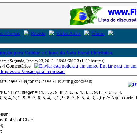
s / Cursos
Revista
Vídeo Aulas
Fórum
unção para Validar a Chave da Nota Fiscal Eletrônica
oaro : Segunda, Janeiro 23, 2012 - 06:08 GMT-3 (1432 leituras)
4 Comentários
Enviar para um am
Versão para impressão
idarChaveNFe(const ChaveNFe: string):boolean;
..43] of Integer = (4, 3, 2, 9, 8, 7, 6, 5, 4, 3, 2, 9, 8, 7, 6, 5, 4,
6, 5, 4, 3, 2, 9, 8, 7, 6, 5, 4, 3, 2, 9, 8, 7, 6, 5, 4, 3, 2,0); /// Aqui corrig
lean;
y[0..43] of Char;
r;
r;