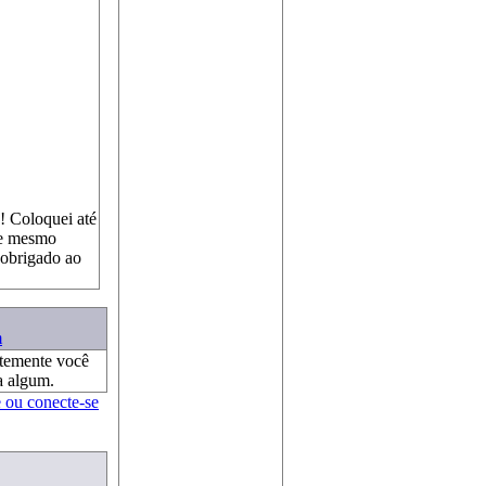
! Coloquei até
te mesmo
 obrigado ao
m
ntemente você
a algum.
e ou conecte-se