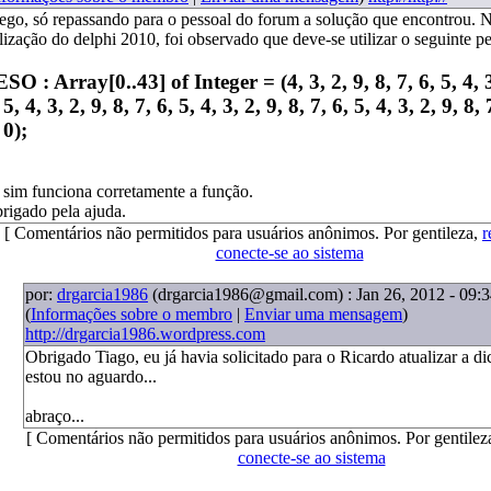
ego, só repassando para o pessoal do forum a solução que encontrou. 
ilização do delphi 2010, foi observado que deve-se utilizar o seguinte p
SO : Array[0..43] of Integer = (4, 3, 2, 9, 8, 7, 6, 5, 4, 3
 5, 4, 3, 2, 9, 8, 7, 6, 5, 4, 3, 2, 9, 8, 7, 6, 5, 4, 3, 2, 9, 8, 
 0);
 sim funciona corretamente a função.
rigado pela ajuda.
[ Comentários não permitidos para usuários anônimos. Por gentileza,
r
conecte-se ao sistema
por:
drgarcia1986
(drgarcia1986@gmail.com)
: Jan 26, 2012 - 09:
(
Informações sobre o membro
|
Enviar uma mensagem
)
http://drgarcia1986.wordpress.com
Obrigado Tiago, eu já havia solicitado para o Ricardo atualizar a d
estou no aguardo...
abraço...
[ Comentários não permitidos para usuários anônimos. Por gentilez
conecte-se ao sistema