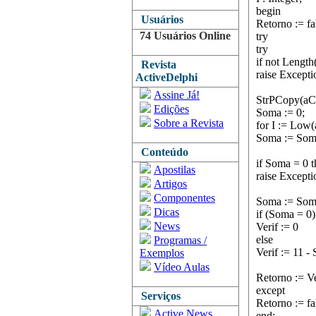
begin
Usuários
Retorno := fa
74 Usuários Online
try
try
if not Lengt
Revista
raise Exceptio
ActiveDelphi
Assine Já!
StrPCopy(aCh
Edições
Soma := 0;
Sobre a Revista
for I := Low
Soma := Soma
Conteúdo
if Soma = 0 
Apostilas
raise Exceptio
Artigos
Componentes
Soma := Soma
Dicas
if (Soma = 0)
News
Verif := 0
else
Programas /
Verif := 11 -
Exemplos
Vídeo Aulas
Retorno := Ve
except
Serviços
Retorno := fa
Active News
end;