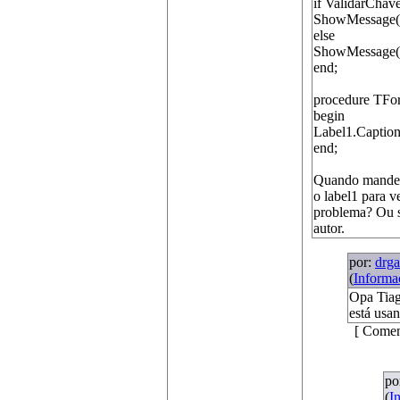
if ValidarChav
ShowMessage('
else
ShowMessage('C
end;
procedure TFo
begin
Label1.Caption
end;
Quando mandei 
o label1 para 
problema? Ou s
autor.
por:
drga
(
Informa
Opa Tiag
está usa
[ Comen
po
(
I