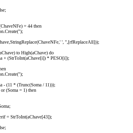
lse;
h(ChaveNFe) = 44 then
n.Create('');
ave,StringReplace(ChaveNFe,' ', '',[rfReplaceAll]));
(aChave) to High(aChave) do
 + (StrToInt(aChave[i]) * PESO[i]);
then
n.Create('');
 - (11 * (Trunc(Soma / 11)));
 or (Soma = 1) then
 Soma;
rif = StrToInt(aChave[43]);
lse;