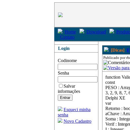
Home
Download
Produto
Contato
Login
[Dicas]
F
Publicado por rb
Codinome
Senha
function Val
const
Salvar
PESO : Array[0
informações
3, 2, 9, 8, 7, 
Delphi XE
var
Retorno : boo
Esqueci minha
aChave : Arra
senha
Soma : Intege
Novo Cadastro
Verif : Intege
I : Integer;