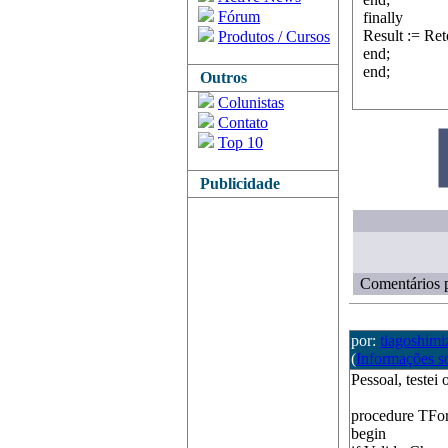
Fórum
finally
Result := Ret
Produtos / Cursos
end;
end;
Outros
Colunistas
Contato
Top 10
Publicidade
Comentários p
por:
tiagoshimi
(
Informações s
Pessoal, testei
procedure TFo
begin