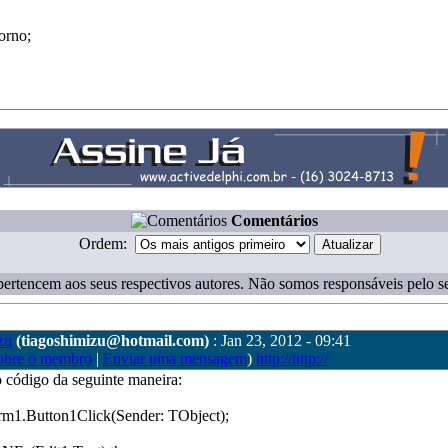
orno;
Comentários
Ordem:
ertencem aos seus respectivos autores. Não somos responsáveis pelo s
zu
(tiagoshimizu@hotmail.com)
: Jan 23, 2012 - 09:41
obre o membro
|
Enviar uma mensagem
)
http://http://
 o código da seguinte maneira:
rm1.Button1Click(Sender: TObject);