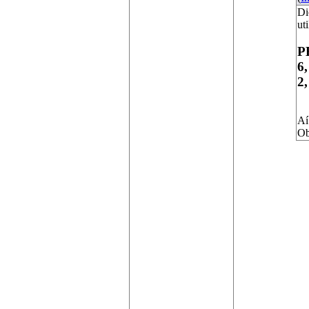
Di
ut
PE
6,
2,
Aí
Ob