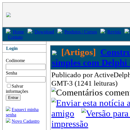
Home
Download
Produtos / Cursos
Revista
Contato
Login
[Artigos]
Constr
simples com Delphi e
Codinome
Senha
Publicado por ActiveDelphi
GMT-3 (1241 leituras)
Salvar
come
informações
Esqueci minha
amigo
senha
Novo Cadastro
impressão