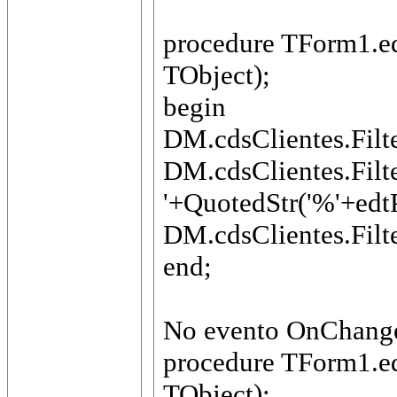
procedure TForm1.e
TObject);
begin
DM.cdsClientes.Filte
DM.cdsClientes.Filt
'+QuotedStr('%'+edt
DM.cdsClientes.Filte
end;
No evento OnChang
procedure TForm1.
TObject);