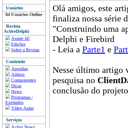
Olá amigos, este art
Usuários
84 Usuários Online
finaliza nossa série d
Revista
"Construindo uma ap
ActiveDelphi
Delphi e Firebird
Assine Já!
Edições
- Leia a
Parte1
e
Par
Sobre a Revista
Conteúdo
Nesse último artigo
Apostilas
Artigos
pesquisa no
ClientD
Componentes
Dicas
conclusão do projeto
News
Programas /
Exemplos
Vídeo Aulas
Serviços
Active News