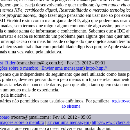
alguem que ja esteja desenvolvendo e quer melhorar,
(quem nunca viu o
a temos NFe, certificado digital, Rastreabilidade o mercado tecnologic
 nos programadores)
, digo fazer algo pensando em usar nao so por ex
BD Firebird e sim com a maior gama de BD, algo que poderemos usar
camadas, sem termos que migrar algum componente algo assim, pode se
da o maior gama de informacao e conhecimento, Sabemos que a IDE aj
 arrastar e acaba se tornando um problema para alguns que nao quer mui
r uma aplicacao com mais linhas de codigos do que objetos assim ter
a interessante trabalhar com portabilidade digo isso porque Apple esta 
mais uma vez valeu pela iniciativa.
st_Rider
(osmar.bento@ig.com.br)
: Fev 13, 2012 - 09:01
ções sobre o membro
|
Enviar uma mensagem
)
http://http://
penso que independente do seguimento que será utilizado como base p
 praticos, deve ser pensando em pelo menos um tipo de relacionamento
ão as tabelas dos bancos de dados, para que atinja tanto quem esta co
 um pouco mais de experiencia.
pela iniciativa...
tários não permitidos para usuários anônimos. Por gentileza,
registre-s
ao sistema
boaro
(rboaro@gmail.com)
: Fev 16, 2012 - 05:05
rmações sobre o membro
|
Enviar uma mensagem
)
http://www.cybersis
 Semana que vem começo a desenvolver e vou postando aqui.