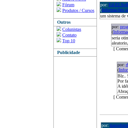
Fórum
por:
Ed-ELSof
(
Informações s
Produtos / Cursos
um sistema de v
Outros
por:
pro
Colunistas
(
Informa
Contato
seria ot
Top 10
aleatorio
[ Comen
Publicidade
por:
r
(
Info
Blz..
Por fa
A idé
Abraç
[ Comen
por:
tiagoshim