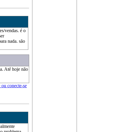
es/vendas. é o
er
ara nada. são
a. Até hoje não
e ou conecte-se
ealmente
co problema