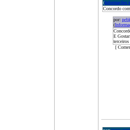
(
Informações 
Concordo com
por:
peb
(
Informa
Concord
E Gostar
terceiro
[ Comen