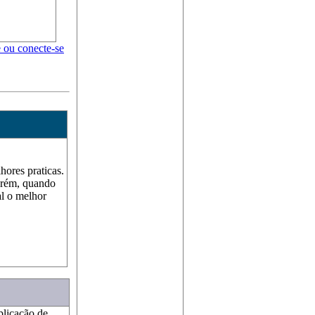
e ou conecte-se
hores praticas.
porém, quando
l o melhor
licação de