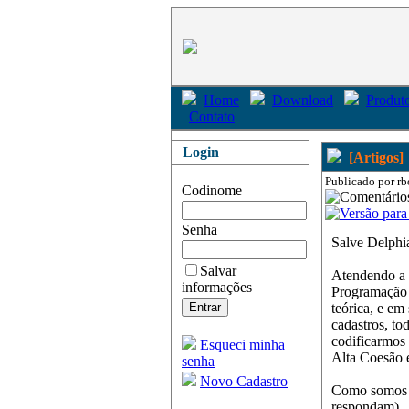
Home
Download
Produto
Contato
Login
[Artigos]
Publicado por rb
Codinome
Senha
Salve Delphi
Salvar
Atendendo a p
informações
Programação O
teórica, e em
cadastros, to
codificarmos 
Esqueci minha
Alta Coesão e
senha
Novo Cadastro
Como somos u
respondam)