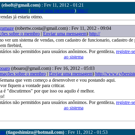
t
(elsoft@gmail.com)
: Fev 11, 2012 - 01:21
obre o membro
|
Enviar uma mensagem
)
http://
endas já estaria otimo.
gramaze
(robertw.costa@gmail.com)
: Fev 11, 2012 - 09:04
ções sobre o membro
|
Enviar uma mensagem
)
http://
imo ver um sistema de vendas, com cadastro de funcionario, cadastro de
,em firebird,
tários não permitidos para usuários anônimos. Por gentileza,
registre-s
ao sistema
boaro
(rboaro@gmail.com)
: Fev 16, 2012 - 05:03
rmações sobre o membro
|
Enviar uma mensagem
)
http://www.cybersis
 Semana que vem começo a desenvolver e vou postando aqui.
vor fiquem a vontade para criticar.
ia é "discutirmos" por que isso ou aquilo é melhor.
o!
tários não permitidos para usuários anônimos. Por gentileza,
registre-s
ao sistema
izu
(tiagoshimizu@hotmail.com)
: Fev 11, 2012 - 01:53