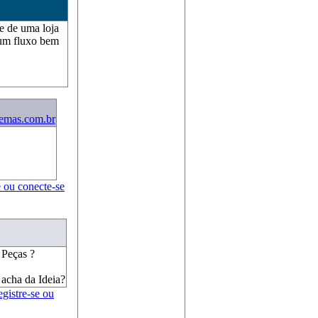
le de uma loja
 um fluxo bem
temas.com.br
e ou conecte-se
 Peças ?
 acha da Ideia?
egistre-se ou