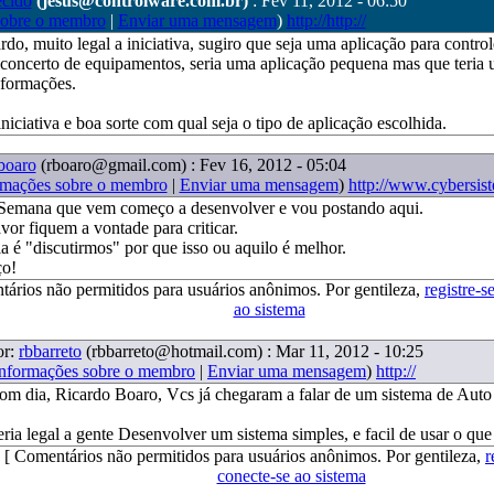
ecido
(jesus@controlware.com.br)
: Fev 11, 2012 - 06:50
sobre o membro
|
Enviar uma mensagem
)
http://http://
rdo, muito legal a iniciativa, sugiro que seja uma aplicação para contro
 concerto de equipamentos, seria uma aplicação pequena mas que teria
nformações.
niciativa e boa sorte com qual seja o tipo de aplicação escolhida.
boaro
(rboaro@gmail.com)
: Fev 16, 2012 - 05:04
rmações sobre o membro
|
Enviar uma mensagem
)
http://www.cybersis
 Semana que vem começo a desenvolver e vou postando aqui.
vor fiquem a vontade para criticar.
ia é "discutirmos" por que isso ou aquilo é melhor.
o!
tários não permitidos para usuários anônimos. Por gentileza,
registre-s
ao sistema
or:
rbbarreto
(rbbarreto@hotmail.com)
: Mar 11, 2012 - 10:25
Informações sobre o membro
|
Enviar uma mensagem
)
http://
om dia, Ricardo Boaro, Vcs já chegaram a falar de um sistema de Auto
eria legal a gente Desenvolver um sistema simples, e facil de usar o que
[ Comentários não permitidos para usuários anônimos. Por gentileza,
r
conecte-se ao sistema