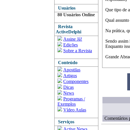
Usuários
Que tipo de 
80 Usuários Online
Qual assunto
Revista
Na prática, q
ActiveDelphi
Assine Já!
Sendo assim i
Edições
Enquanto isso
Sobre a Revista
Grande Abraç
Conteúdo
Apostilas
Artigos
Componentes
Dicas
News
Programas /
Exemplos
Vídeo Aulas
Comentários p
Serviços
Active News