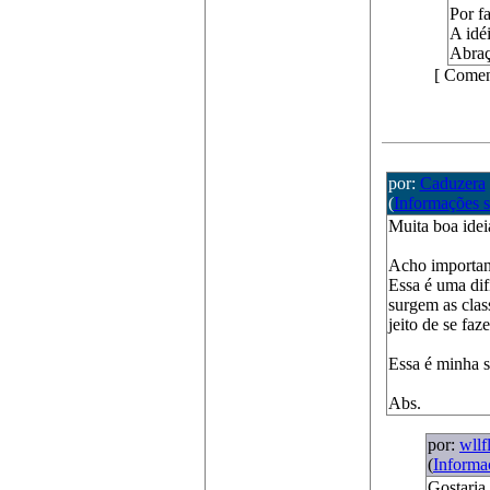
Por fa
A idé
Abraç
[ Comen
por:
Caduzera
(
Informações 
Muita boa ideia
Acho important
Essa é uma dif
surgem as clas
jeito de se fazer
Essa é minha s
Abs.
por:
wllf
(
Informa
Gostaria