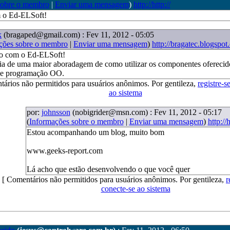
sobre o membro
|
Enviar uma mensagem
)
http://http://
 o Ed-ELSoft!
k
(bragaped@gmail.com)
: Fev 11, 2012 - 05:05
ções sobre o membro
|
Enviar uma mensagem
)
http://bragatec.blogspo
o com o Ed-ELSoft!
ia de uma maior aboradagem de como utilizar os componentes oferecid
s e programação OO.
tários não permitidos para usuários anônimos. Por gentileza,
registre-s
ao sistema
por:
johnsson
(nobigrider@msn.com)
: Fev 11, 2012 - 05:17
(
Informações sobre o membro
|
Enviar uma mensagem
)
http://h
Estou acompanhando um blog, muito bom
www.geeks-report.com
Lá acho que estão desenvolvendo o que você quer
[ Comentários não permitidos para usuários anônimos. Por gentileza,
r
conecte-se ao sistema