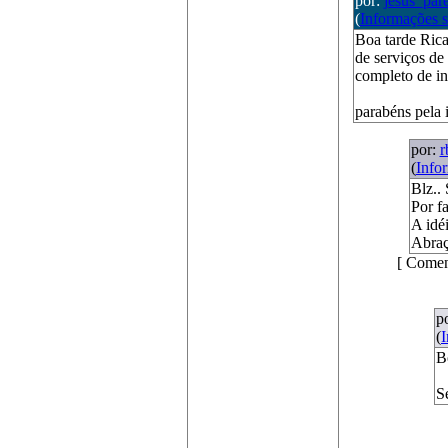
por:
jesus_par
(
Informações 
Boa tarde Rica
de serviços de
completo de i
parabéns pela i
por:
r
(
Info
Blz..
Por fa
A idé
Abraç
[ Comen
p
(
B
S