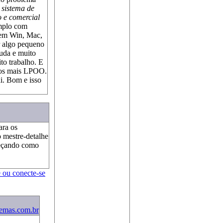
 sistema de
o e comercial
emplo com
 em Win, Mac,
r algo pequeno
uda e muito
to trabalho. E
emos mais LPOO.
ai. Bom e isso
ara os
 mestre-detalhe
meçando como
e ou conecte-se
temas.com.br