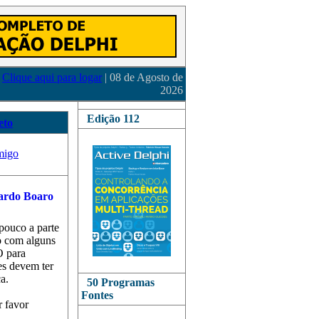
Clique aqui para logar
| 08 de Agosto de
2026
Edição 112
eto
migo
pouco a parte
ão com alguns
O para
es devem ter
a.
50 Programas
Fontes
 favor