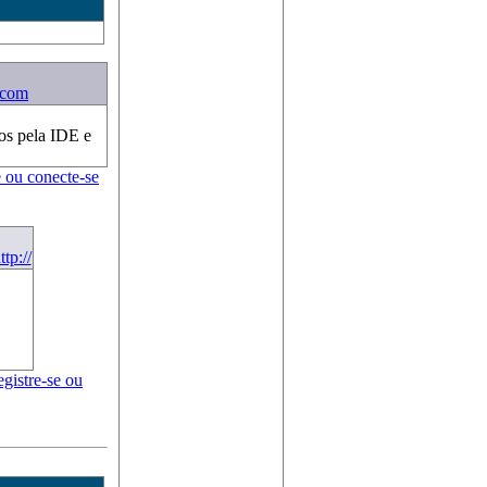
t.com
os pela IDE e
e ou conecte-se
ttp://
egistre-se ou