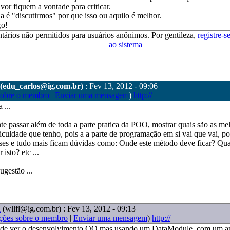
vor fiquem a vontade para criticar.
ia é "discutirmos" por que isso ou aquilo é melhor.
o!
tários não permitidos para usuários anônimos. Por gentileza,
registre-s
ao sistema
(edu_carlos@ig.com.br)
: Fev 13, 2012 - 09:06
sobre o membro
|
Enviar uma mensagem
)
http://
 ...
e passar além de toda a parte pratica da POO, mostrar quais são as mel
iculdade que tenho, pois a a parte de programação em si vai que vai, 
ses e tudo mais ficam dúvidas como: Onde este método deve ficar? Qua
 isto? etc ...
ugestão ...
l
(wllfl@ig.com.br)
: Fev 13, 2012 - 09:13
ções sobre o membro
|
Enviar uma mensagem
)
http://
 de ver o desenvolvimento OO mas usando um DataModule, com um ap