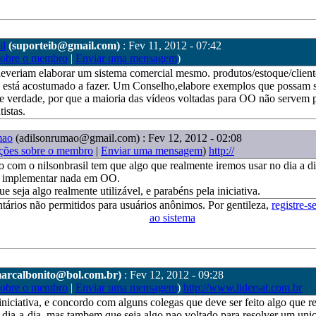
il
(suporteib@gmail.com)
: Fev 11, 2012 - 07:42
sobre o membro
|
Enviar uma mensagem
)
everiam elaborar um sistema comercial mesmo. produtos/estoque/client
 está acostumado a fazer. Um Conselho,elabore exemplos que possam s
e verdade, por que a maioria das vídeos voltadas para OO não servem p
tistas.
ao
(adilsonrumao@gmail.com)
: Fev 12, 2012 - 02:08
ções sobre o membro
|
Enviar uma mensagem
)
http://
 com o nilsonbrasil tem que algo que realmente iremos usar no dia a di
 implementar nada em OO.
e seja algo realmente utilizável, e parabéns pela iniciativa.
tários não permitidos para usuários anônimos. Por gentileza,
registre-s
ao sistema
arcalbonito@bol.com.br)
: Fev 12, 2012 - 09:28
sobre o membro
|
Enviar uma mensagem
)
http://www.lidersat.com.br
iniciativa, e concordo com alguns colegas que deve ser feito algo que r
 dia-a-dia, mas tambem que seja algo nao voltado para resolver um uni