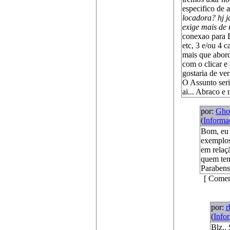
especifico de 
locadora? hj j
exige mais de
conexao para 
etc, 3 e/ou 4 
mais que abor
com o clicar e
gostaria de ve
O Assunto seri
ai... Abraco e 
por:
Gho
(
Informa
Bom, eu 
exemplos
em relaç
quem tem
Parabens 
[ Comen
por:
r
(
Info
Blz..