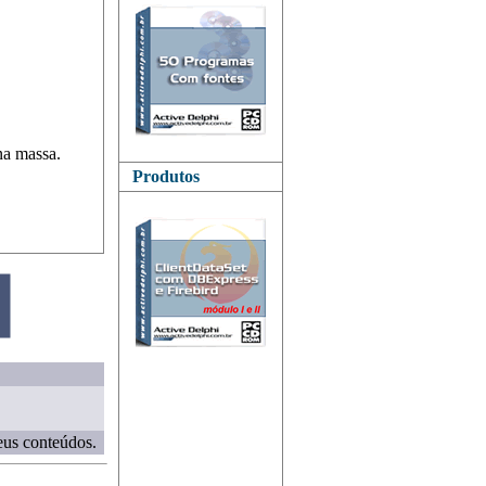
na massa.
Produtos
eus conteúdos.