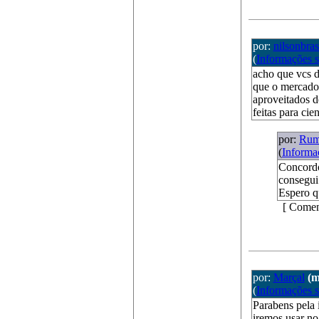
por:
nilsonbras
(
Informações 
acho que vcs d
que o mercado
aproveitados d
feitas para cien
por:
Rum
(
Informa
Concordo
consegui
Espero qu
[ Comen
por:
Marçal
(m
(
Informações 
Parabens pela 
iremos usar no