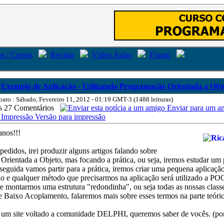
s / Cursos
Revista
Vídeo Aulas
Fórum
Exemplo de Aplicação - Utilizando Programação Orientada a Obj
oaro : Sábado, Fevereiro 11, 2012 - 01:19 GMT-3 (1488 leituras)
27 Comentários
Enviar para um a
Versão para impressão
anos!!!
edidos, irei produzir alguns artigos falando sobre
rientada a Objeto, mas focando a prática, ou seja, iremos estudar um 
 seguida vamos partir para a prática, iremos criar uma pequena aplicaç
do e qualquer método que precisarmos na aplicação será utilizado a PO
e montarmos uma estrutura "redondinha", ou seja todas as nossas class
 Baixo Acoplamento, falaremos mais sobre esses termos na parte teóric
m site voltado a comunidade DELPHI, queremos saber de vocês. (por