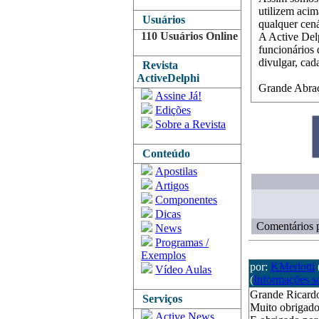
utilizem aci
Usuários
qualquer cená
110 Usuários Online
A Active Del
funcionários 
divulgar, cad
Revista
ActiveDelphi
Grande Abraç
Assine Já!
Edições
Sobre a Revista
Conteúdo
Apostilas
Artigos
Componentes
Dicas
Comentários p
News
Programas /
Exemplos
por:
KMerlotti
Vídeo Aulas
(
Informações s
Grande Ricard
Serviços
Muito obrigad
Active News