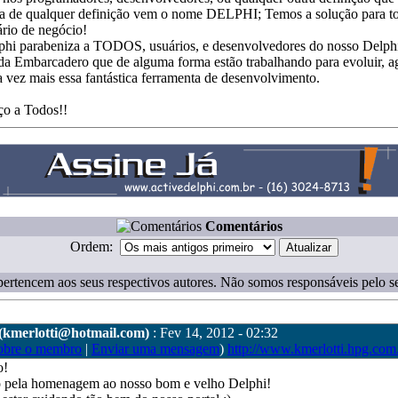
ma de qualquer definição vem o nome DELPHI; Temos a solução para t
rio de negócio!
phi parabeniza a TODOS, usuários, e desenvolvedores do nosso Delphi
da Embarcadero que de alguma forma estão trabalhando para evoluir, ag
a vez mais essa fantástica ferramenta de desenvolvimento.
o a Todos!!
Comentários
Ordem:
ertencem aos seus respectivos autores. Não somos responsáveis pelo s
(kmerlotti@hotmail.com)
: Fev 14, 2012 - 02:32
obre o membro
|
Enviar uma mensagem
)
http://www.kmerlotti.hpg.com
o!
o pela homenagem ao nosso bom e velho Delphi!