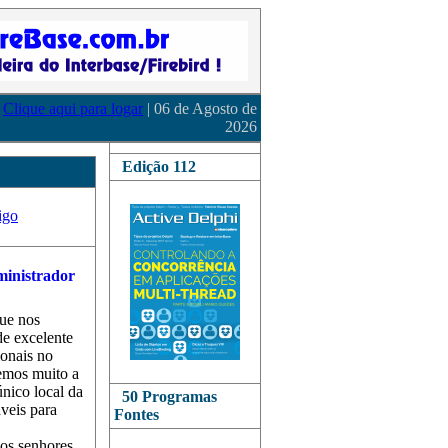
Clique aqui para logar
| 06 de Agosto de
2026
Edição 112
igo
ue nos
de excelente
ionais no
emos muito a
nico local da
50 Programas
áveis para
Fontes
os senhores