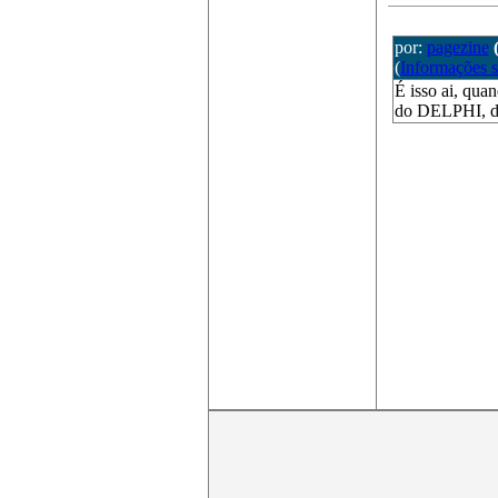
por:
pagezine
(
Informações 
É isso ai, qua
do DELPHI, dep