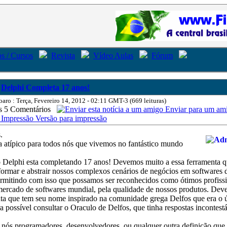
s / Cursos
Revista
Vídeo Aulas
Fórum
Delphi Completa 17 anos!
oaro : Terça, Fevereiro 14, 2012 - 02:11 GMT-3 (669 leituras)
5 Comentários
Enviar para um am
Versão para impressão
.
a atípico para todos nós que vivemos no fantástico mundo
Delphi esta completando 17 anos! Devemos muito a essa ferramenta q
formar e abstrair nossos complexos cenários de negócios em softwares 
ermitindo com isso que possamos ser reconhecidos como ótimos profiss
mercado de softwares mundial, pela qualidade de nossos produtos. Dev
nta que tem seu nome inspirado na comunidade grega Delfos que era o ú
a possível consultar o Oraculo de Delfos, que tinha respostas incontest
nós programadores, desenvolvedores, ou qualquer outra definição que 