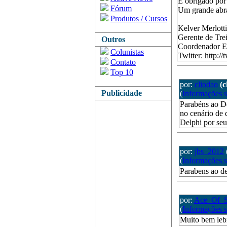
E obrigado por 
Fórum
Um grande abra
Produtos / Cursos
Kelver Merlotti
Gerente de Tre
Outros
Coordenador Ed
Colunistas
Twitter: http://
Contato
Top 10
por:
cliodao
(
Publicidade
(
Informações 
Parabéns ao De
no cenário de 
Delphi por seu
por:
jbs_2012
(
Informações 
Parabens ao de
por:
Ace_Of_S
(
Informações 
Muito bem leb