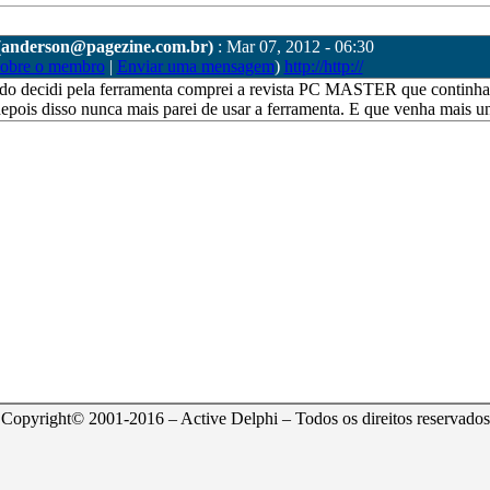
(anderson@pagezine.com.br)
: Mar 07, 2012 - 06:30
sobre o membro
|
Enviar uma mensagem
)
http://http://
ndo decidi pela ferramenta comprei a revista PC MASTER que continha
ois disso nunca mais parei de usar a ferramenta. E que venha mais un
Copyright© 2001-2016 – Active Delphi – Todos os direitos reservados