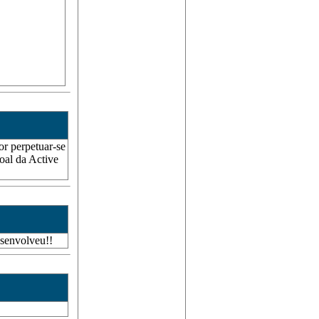
or perpetuar-se
oal da Active
esenvolveu!!