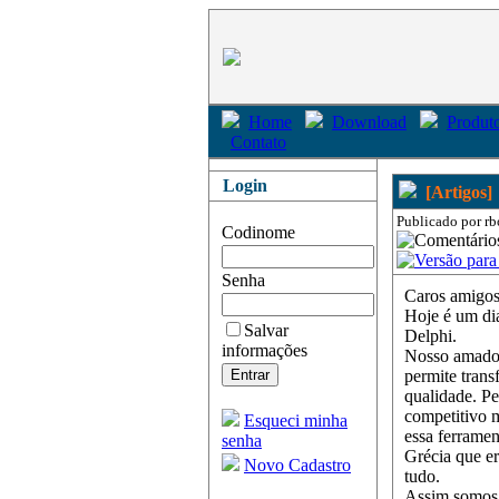
Home
Download
Produto
Contato
Login
[Artigos]
Publicado por rb
Codinome
Senha
Caros amigos
Hoje é um di
Salvar
Delphi.
informações
Nosso amado 
permite trans
qualidade. P
competitivo 
Esqueci minha
essa ferrame
senha
Grécia que er
Novo Cadastro
tudo.
Assim somos 