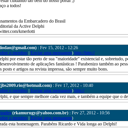
estar cuidando tão bem do nosso portal ;)
ço a todos!
inamentos da Embarcadero do Brasil
itorial da Active Delphi
twitter.com/kmerlotti
cliodao@gmail.com)
: Fev 15, 2012 - 12:26
sobre o membro
|
Enviar uma mensagem
)
http://http://
lphi por estar tão perto de sua "maioridade" existencial e, sobretudo, p
desenvolvimento de aplicações fantásticas ! Parabenizo também ao pess
s posts e artigos na revista impressa, são sempre muito bons.
(jbs2009.rio@hotmail.com)
: Fev 17, 2012 - 10:40
sobre o membro
|
Enviar uma mensagem
)
http://
lphi, e que sempre melhore cada vez mais, e também a equipe que o d
pades
(rkamurugy@yahoo.com.br)
: Fev 27, 2012 - 10:56
sobre o membro
|
Enviar uma mensagem
)
rada esta homenagem. Parabéns Ricardo e Vida longa ao Delphi!