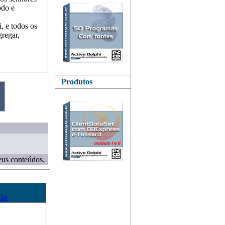
odo e
, e todos os
regar,
Produtos
eus conteúdos.
.br