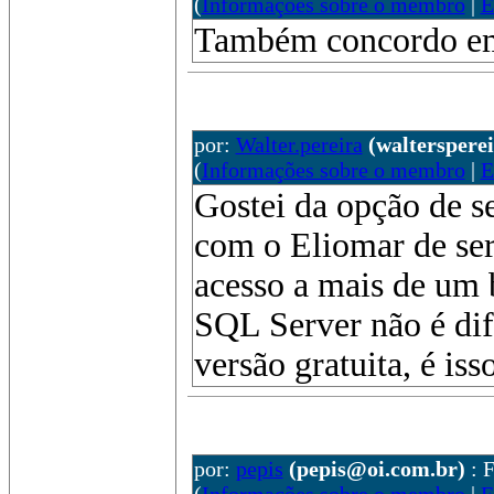
(
Informações sobre o membro
|
E
Também concordo em u
por:
Walter.pereira
(waltersper
(
Informações sobre o membro
|
E
Gostei da opção de s
com o Eliomar de ser
acesso a mais de um 
SQL Server não é difí
versão gratuita, é iss
por:
pepis
(pepis@oi.com.br)
: 