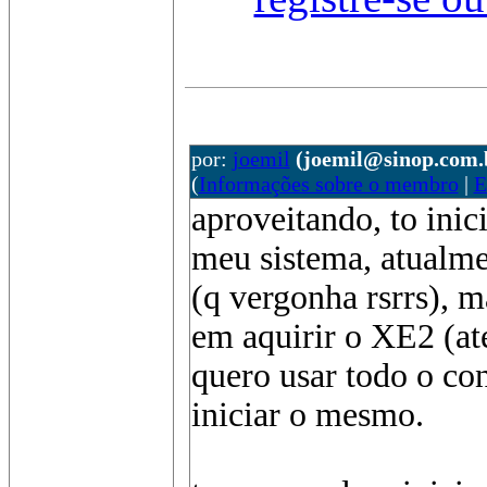
por:
joemil
(joemil@sinop.com.
(
Informações sobre o membro
|
E
aproveitando, to ini
meu sistema, atualme
(q vergonha rsrrs), 
em aquirir o XE2 (at
quero usar todo o co
iniciar o mesmo.