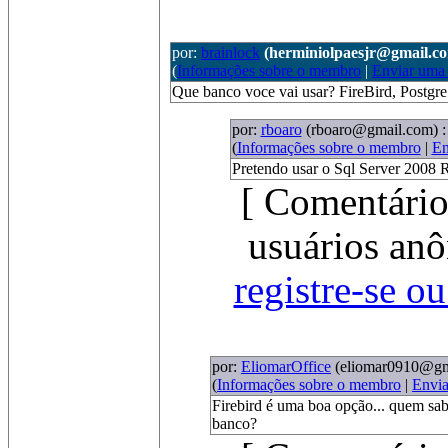
por:
brainlock
(herminiolpaesjr@gmail.c
(
Informações sobre o membro
|
Enviar uma
Que banco voce vai usar? FireBird, Post
por:
rboaro
(rboaro@gmail.com)
:
(
Informações sobre o membro
|
En
Pretendo usar o Sql Server 2008 
[ Comentário
usuários anô
registre-se o
por:
EliomarOffice
(eliomar0910@gm
(
Informações sobre o membro
|
Envi
Firebird é uma boa opção... quem sab
banco?