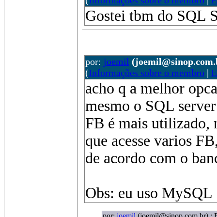
(
Informações sobre o membro
|
E
Gostei tbm do SQL S
por:
joemil
(joemil@sinop.com.
(
Informações sobre o membro
|
E
acho q a melhor opcao
mesmo o SQL server 
FB é mais utilizado, 
que acesse varios FB,
de acordo com o banc
Obs: eu uso MySQL
por:
joemil
(joemil@sinop.com.br)
: 