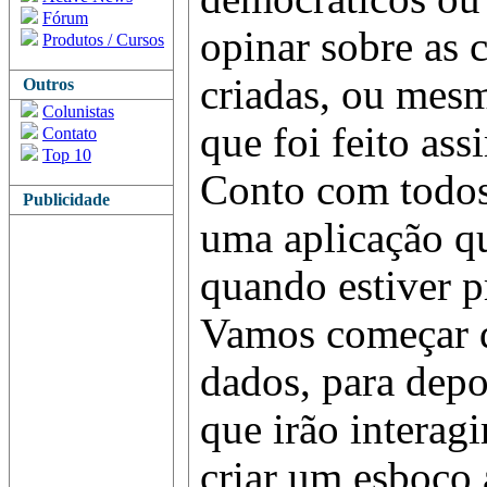
Fórum
opinar sobre as 
Produtos / Cursos
criadas, ou mesm
Outros
Colunistas
que foi feito ass
Contato
Top 10
Conto com todos
Publicidade
uma aplicação qu
quando estiver p
Vamos começar d
dados, para depo
que irão interag
criar um esboço 