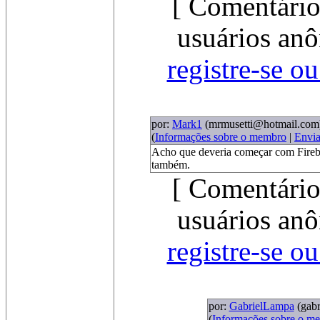
[ Comentário
usuários anô
registre-se o
por:
Mark1
(mrmusetti@hotmail.com
(
Informações sobre o membro
|
Envi
Acho que deveria começar com Firebi
também.
[ Comentário
usuários anô
registre-se o
por:
GabrielLampa
(gab
(
Informações sobre o m