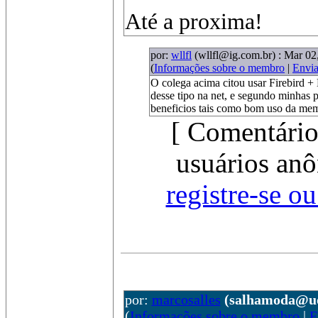
Até a proxima!
por:
wllfl
(wllfl@ig.com.br)
: Mar 02
(
Informações sobre o membro
|
Envi
O colega acima citou usar Firebird 
desse tipo na net, e segundo minhas p
beneficios tais como bom uso da mem
[ Comentário
usuários anô
registre-se o
por:
marcosalles
(salhamoda@uo
(
Informações sobre o membro
|
E