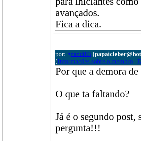
para iniciantes como
avançados.
Fica a dica.
por:
gnandi83
(papaicleber@ho
(
Informações sobre o membro
|
E
Por que a demora de 
O que ta faltando?
Já é o segundo post,
pergunta!!!