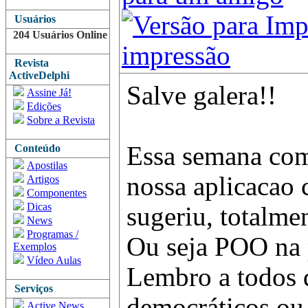
Usuários
204 Usuários Online
impressão
Revista
ActiveDelphi
Salve galera!!
Assine Já!
Edições
Sobre a Revista
Essa semana com
Conteúdo
Apostilas
nossa aplicacao 
Artigos
Componentes
Dicas
sugeriu, totalmen
News
Programas /
Ou seja POO na p
Exemplos
Vídeo Aulas
Lembro a todos
Serviços
democráticos ou
Active News