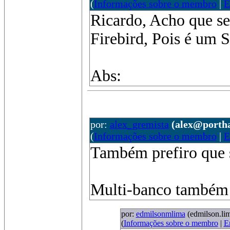
(
Informações sobre o membro
|
E
Ricardo, Acho que ser
Firebird, Pois é um 
Abs:
por:
alex_gremista
(alex@portha
(
Informações sobre o membro
|
E
Também prefiro que se
Multi-banco também s
por:
edmilsonmlima
(edmilson.li
(
Informações sobre o membro
|
E