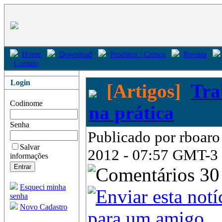
Home
Download
Produtos / Cursos
Revista
Contato
Login
[Artigos]
Tra
Codinome
na prática
Senha
Publicado por rboaro
Salvar
2012 - 07:57 GMT-3 (
informações
30
Esqueci minha
senha
Novo Cadastro
para um amigo