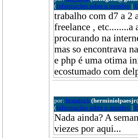
(
Informações sobre o membro
|
E
trabalho com d7 a 2 
freelance , etc.......
procurando na intern
mas so encontrava na
e php é uma otima in
ecostumado com del
por:
brainlock
(herminiolpaesj
(
Informações sobre o membro
|
E
Nada ainda? A semana
viezes por aqui...