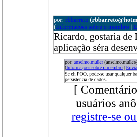
por:
rbbarreto
(rbbarreto@hotm
(
Informações sobre o membro
|
E
Ricardo, gostaria de
aplicação séra desen
por:
anselmo.muller
(anselmo.muller
(
Informações sobre o membro
|
Envi
Se eh POO, pode-se usar qualquer b
persistencia de dados.
[ Comentário
usuários anô
registre-se o