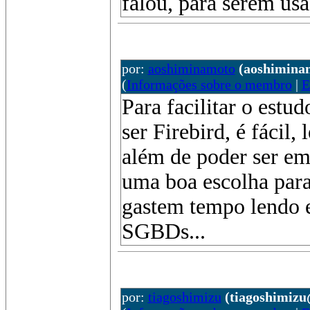
falou, para serem us
por:
aoshiminamoto
(aoshimina
(
Informações sobre o membro
|
E
Para facilitar o estu
ser Firebird, é fácil, 
além de poder ser em
uma boa escolha para
gastem tempo lendo 
SGBDs...
por:
tiagoshimizu
(tiagoshimiz