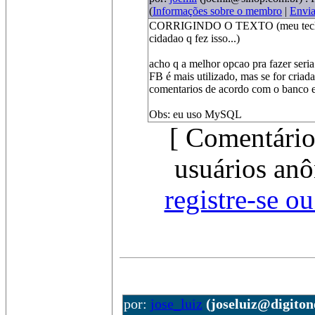
(
Informações sobre o membro
|
Envi
CORRIGINDO O TEXTO (meu teclado t
cidadao q fez isso...)
acho q a melhor opcao pra fazer ser
FB é mais utilizado, mas se for criad
comentarios de acordo com o banco e 
Obs: eu uso MySQL
[ Comentário
usuários anô
registre-se o
por:
jose_luiz
(joseluiz@digiton