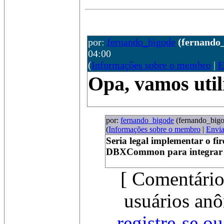
por:
fernando_bigode
(fernando
04:00
(
Informações sobre o membro
|
E
Opa, vamos utili
por:
fernando_bigode
(fernando_big
(
Informações sobre o membro
|
Envi
Seria legal implementar o fir
DBXCommon para integrar co
[ Comentário
usuários anô
registre-se o