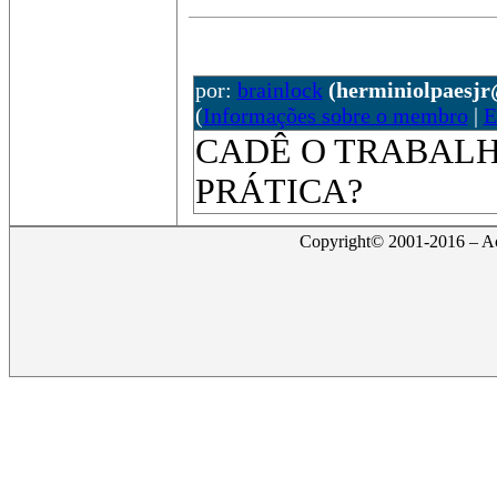
por:
brainlock
(herminiolpaesj
(
Informações sobre o membro
|
E
CADÊ O TRABAL
PRÁTICA?
Copyright© 2001-2016 – Act