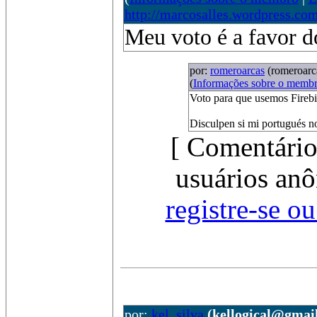
http://marcosalles.wordpress.com
Meu voto é a favor 
por:
romeroarcas
(romeroar
(
Informações sobre o memb
Voto para que usemos Firebi
Disculpen si mi portugués n
[ Comentário
usuários anô
registre-se o
por:
kel_silva
(kellogical@gmai