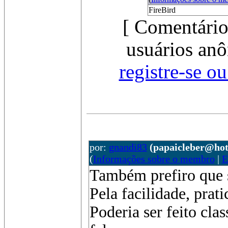
FireBird
[ Comentário
usuários anô
registre-se o
por:
gnandi83
(papaicleber@ho
(
Informações sobre o membro
|
E
Também prefiro que s
Pela facilidade, prati
Poderia ser feito cla