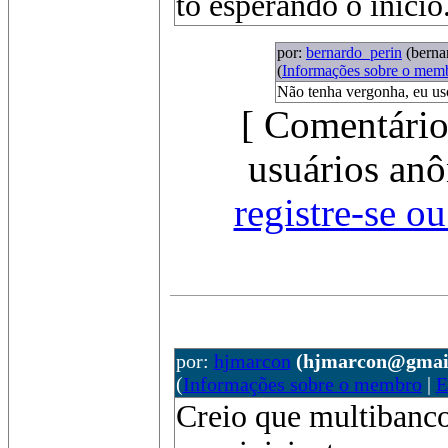
to esperando o inicio.
por:
bernardo_perin
(bern
(
Informações sobre o mem
Não tenha vergonha, eu uso
[ Comentário
usuários anô
registre-se o
por:
hjmarcon
(hjmarcon@gmai
(
Informações sobre o membro
|
E
Creio que multibanco 