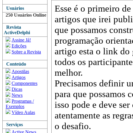
Esse é o primeiro de
Usuários
250 Usuários Online
artigos que irei publ
Revista
que possamos constr
ActiveDelphi
programação orientad
Assine Já!
Edições
artigo esta o link do
Sobre a Revista
todos os participant
Conteúdo
melhor.
Apostilas
Artigos
Precisamos definir u
Componentes
Dicas
para que possamos c
News
Programas /
isso pode e deve ser
Exemplos
Vídeo Aulas
atentamente as regras
o desafio.
Serviços
Active News