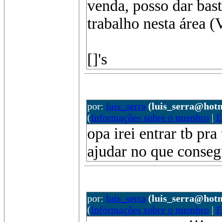
venda, posso dar bast
trabalho nesta área (
[]'s
por:
luis_serra
(luis_serra@hot
(
Informações sobre o membro
|
E
opa irei entrar tb pr
ajudar no que conseg
por:
luis_serra
(luis_serra@hot
(
Informações sobre o membro
|
E