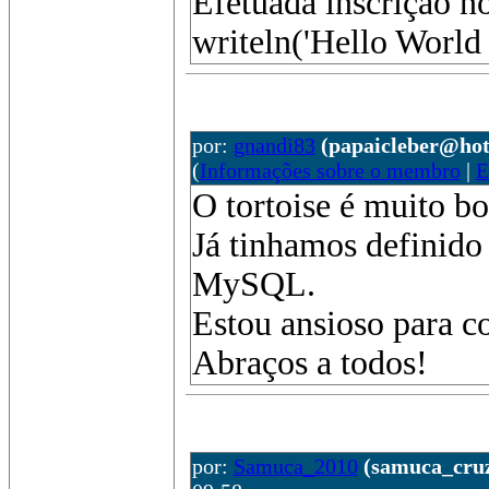
Efetuada inscrição no
writeln('Hello World 
por:
gnandi83
(papaicleber@ho
(
Informações sobre o membro
|
E
O tortoise é muito bo
Já tinhamos definido 
MySQL.
Estou ansioso para co
Abraços a todos!
por:
Samuca_2010
(samuca_cru