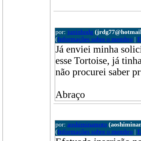
por:
juninhodg
(jrdg77@hotmai
(
Informações sobre o membro
|
E
Já enviei minha solic
esse Tortoise, já tin
não procurei saber pr
Abraço
por:
aoshiminamoto
(aoshimina
(
Informações sobre o membro
|
E