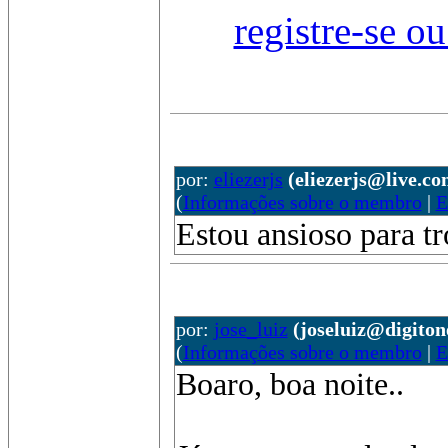
registre-se o
por:
eliezerjs
(eliezerjs@live.co
(
Informações sobre o membro
|
E
Estou ansioso para tr
por:
jose_luiz
(joseluiz@digiton
(
Informações sobre o membro
|
E
Boaro, boa noite..