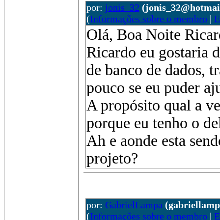
por:
jonis_32
(jonis_32@hotmai
(
Informações sobre o membro
|
E
Olá, Boa Noite Ricard
Ricardo eu gostaria d
de banco de dados, t
pouco se eu puder aju
A propósito qual a ve
porque eu tenho o de
Ah e aonde esta send
projeto?
por:
GabrielLampa
(gabriellam
(
Informações sobre o membro
|
E