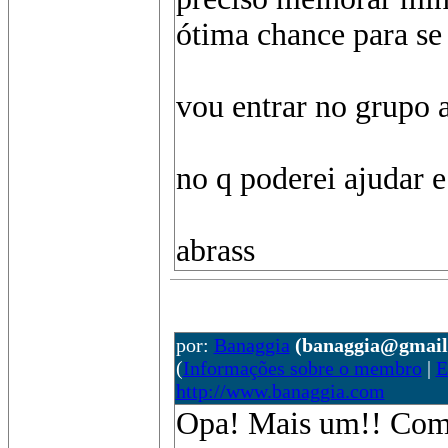
ótima chance para se 
vou entrar no grupo a
no q poderei ajudar e
abrass
por:
Banaggia
(banaggia@gmail
(
Informações sobre o membro
|
E
http://www.banaggia.com
Opa! Mais um!! Com 