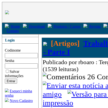
Home
Download
Produtos / Cursos
Revista
Contato
Login
[Artigos]
Trabal
- Parte I
Codinome
Senha
Publicado por rboaro : Te
(1539 leituras)
Salvar
26 Co
informações
Esqueci minha
amigo
senha
Novo Cadastro
impressão