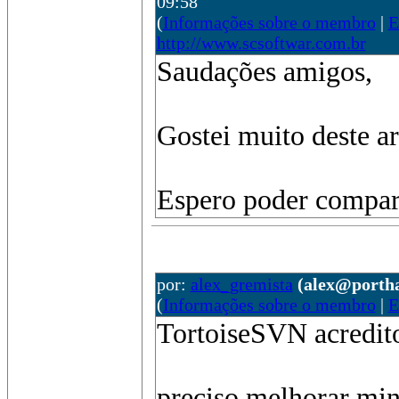
09:58
(
Informações sobre o membro
|
E
http://www.scsoftwar.com.br
Saudações amigos,
Gostei muito deste ar
Espero poder compart
por:
alex_gremista
(alex@portha
(
Informações sobre o membro
|
E
TortoiseSVN acredito
preciso melhorar min