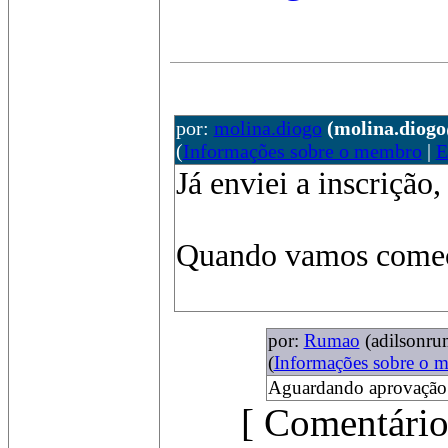
por:
molina.diogo
(molina.diog
(
Informações sobre o membro
|
E
Já enviei a inscrição,
Quando vamos começ
por:
Rumao
(adilsonr
(
Informações sobre o 
Aguardando aprovação
[ Comentário