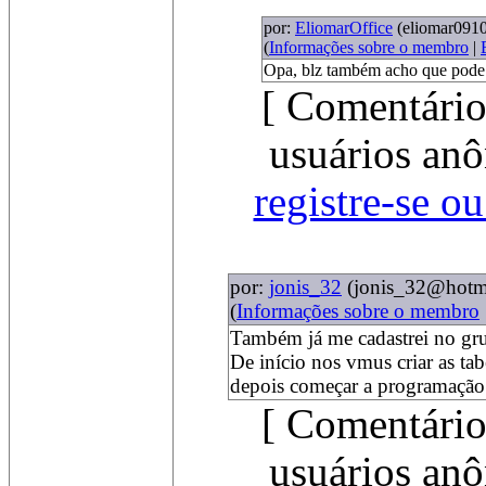
por:
EliomarOffice
(eliomar091
(
Informações sobre o membro
|
Opa, blz também acho que pode s
[ Comentário
usuários anô
registre-se o
por:
jonis_32
(jonis_32@hotm
(
Informações sobre o membro
Também já me cadastrei no gr
De início nos vmus criar as ta
depois começar a programação
[ Comentário
usuários anô