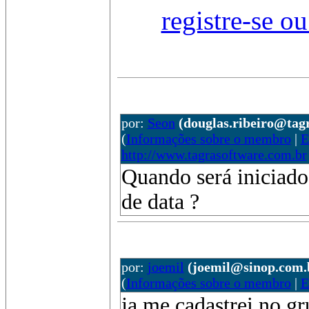
registre-se o
por:
Seon
(douglas.ribeiro@tag
(
Informações sobre o membro
|
E
http://www.tagrasoftware.com.br
Quando será iniciado
de data ?
por:
joemil
(joemil@sinop.com.
(
Informações sobre o membro
|
E
ja me cadastrei no gr