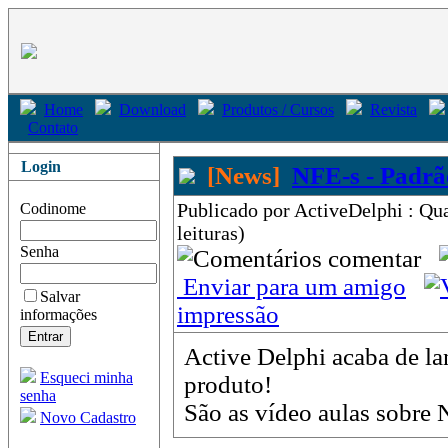
Home
Download
Produtos / Cursos
Revista
Contato
Login
[News]
NFE-s - Padr
Publicado por ActiveDelphi : Qu
Codinome
leituras)
Senha
comentar
Enviar para um amigo
Salvar
impressão
informações
Active Delphi acaba de l
Esqueci minha
produto!
senha
São as vídeo aulas sobre
Novo Cadastro