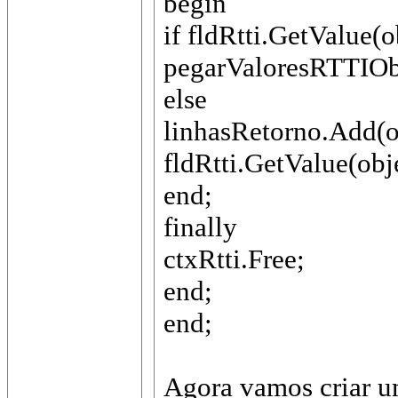
begin
if fldRtti.GetValue(o
pegarValoresRTTIObj
else
linhasRetorno.Add(ob
fldRtti.GetValue(obj
end;
finally
ctxRtti.Free;
end;
end;
Agora vamos criar u