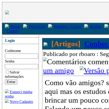
Home
Download
Produtos / Cursos
Revista
Contato
Login
[Artigos]
Conhec
Codinome
Publicado por rboaro : Se
come
Senha
um amigo
Salvar
informações
Como vão amigos? se
aqui mas os estudos
Esqueci minha
senha
brincar um pouco co
Novo Cadastro
Falando um pouco sob