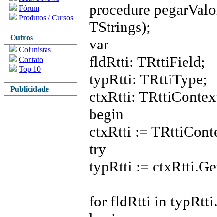
procedure pegarValo
Fórum
Produtos / Cursos
TStrings);
Outros
var
Colunistas
fldRtti: TRttiField;
Contato
Top 10
typRtti: TRttiType;
Publicidade
ctxRtti: TRttiContex
begin
ctxRtti := TRttiConte
try
typRtti := ctxRtti.G
for fldRtti in typRtt