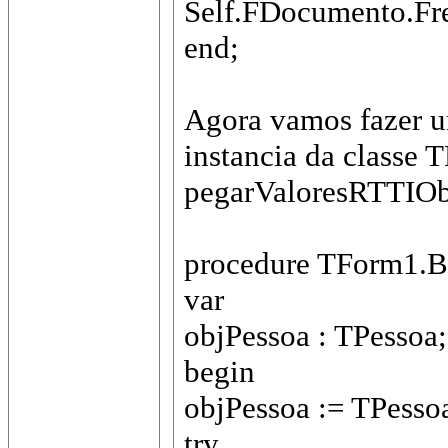
Self.FDocumento.Fr
end;
Agora vamos fazer u
instancia da classe
pegarValoresRTTIOb
procedure TForm1.Bu
var
objPessoa : TPessoa;
begin
objPessoa := TPessoa
try