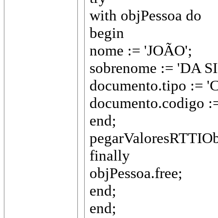
with objPessoa do
begin
nome := 'JOÃO';
sobrenome := 'DA S
documento.tipo := '
documento.codigo :=
end;
pegarValoresRTTIOb
finally
objPessoa.free;
end;
end;