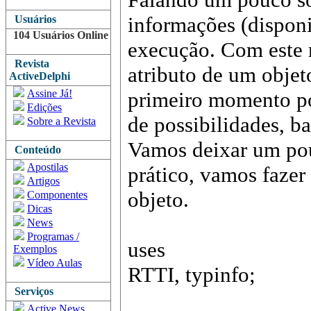
informações (dispon
Usuários
104 Usuários Online
execução. Com este r
Revista
atributo de um objet
ActiveDelphi
Assine Já!
primeiro momento po
Edições
de possibilidades, ba
Sobre a Revista
Vamos deixar um pou
Conteúdo
Apostilas
prático, vamos fazer
Artigos
objeto.
Componentes
Dicas
News
Programas /
uses
Exemplos
Vídeo Aulas
RTTI, typinfo;
Serviços
Active News