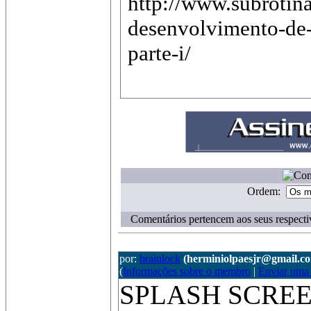
http://www.subrotina
desenvolvimento-de
parte-i/
Ordem:
Comentários pertencem aos seus respecti
por:
brainlock
(herminiolpaesjr@gmail.c
(
Informações sobre o membro
|
Enviar uma
SPLASH SCREE