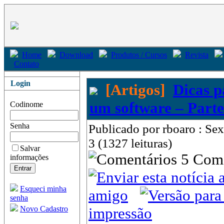
Home
Download
Produtos / Cursos
Revista
Contato
Login
[Artigos]
Dicas p
um software – Parte
Codinome
Senha
Publicado por rboaro : Se
3 (1327 leituras)
Salvar
5 Com
informações
Esqueci minha
amigo
senha
Novo Cadastro
impressão