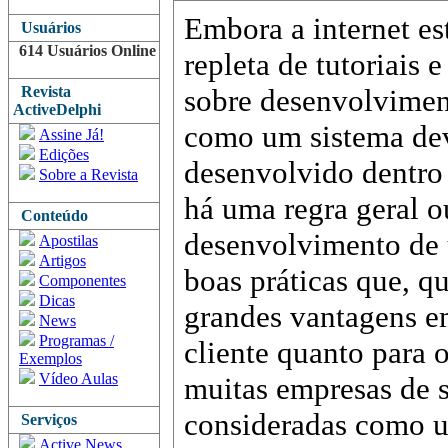
Embora a internet es
Usuários
614 Usuários Online
repleta de tutoriais e
Revista
sobre desenvolvimen
ActiveDelphi
como um sistema de
Assine Já!
Edições
desenvolvido dentro
Sobre a Revista
há uma regra geral o
Conteúdo
desenvolvimento de 
Apostilas
Artigos
boas práticas que, q
Componentes
Dicas
grandes vantagens em
News
Programas /
cliente quanto para 
Exemplos
Vídeo Aulas
muitas empresas de so
consideradas como 
Serviços
Active News