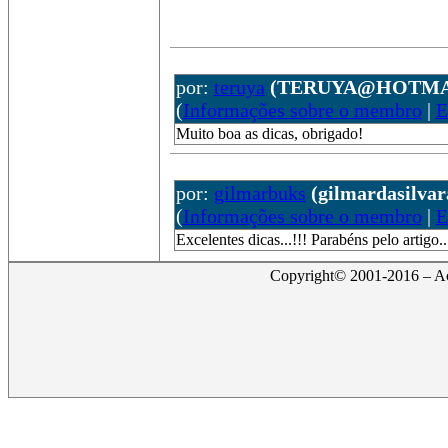
por:
teruya
(TERUYA@HOTMA
(
Informações sobre o membro
|
E
Muito boa as dicas, obrigado!
por:
gilmarbuks
(gilmardasilva
(
Informações sobre o membro
|
E
Excelentes dicas...!!! Parabéns pelo artigo..
Copyright© 2001-2016 – Act