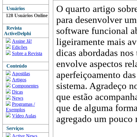
O quarto artigo sobr
Usuários
128 Usuários Online
para desenvolver um
Revista
software funcional a
ActiveDelphi
ligeiramente mais a
Assine Já!
Edições
dicas abordadas nos t
Sobre a Revista
envolve aspectos rel
Conteúdo
aperfeiçoamento das
Apostilas
Artigos
sistema. Agradeço no
Componentes
Dicas
que estão acompanha
News
Programas /
que de alguma forma
Exemplos
Vídeo Aulas
agregado um pouco 
Serviços
Active News