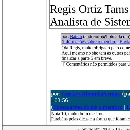
Regis Ortiz Tams
Analista de Siste
por:
Batera
(andreinfo@hotmail.com
(
Informações sobre o membro
|
Envi
Olá Regis, muito obrigado pelo come
Aqui mesmo no site tem as outras pa
finalizar a parte 5 em breve.
[ Comentários não permitidos para u
por:
GustavoAlmeidaFerreira
(p
- 03:56
(
Informações sobre o membro
|
E
Nota 10, muito bom mesmo.
Parabéns pelas dicas e a forma que foram c
Copyright© 2001-2016 – Act