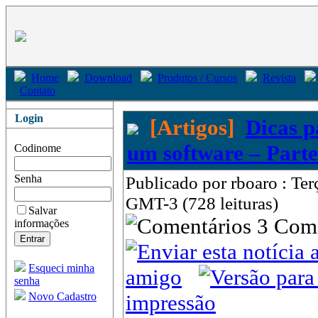
Home
Download
Produtos / Cursos
Revista
Contato
Login
[Artigos]
Dicas p
um software – Parte
Codinome
Senha
Publicado por rboaro : Te
GMT-3 (728 leituras)
Salvar
3 Com
informações
Esqueci minha
amigo
senha
Novo Cadastro
impressão