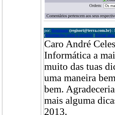
Ordem:
Comentários pertencem aos seus respectiv
por:
Registams
(regisort@terra.com.br)
:
(
Informações sobre o membro
|
Enviar uma
Caro André Celes
Informática a mai
muito das tuas di
uma maneira bem 
bem. Agradeceria
mais alguma dica
2013.