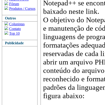
Notepad++ se encontr
Fórum
Produtos / Cursos
baixado neste link.
O objetivo do Notepa
Outros
Colunistas
e manutenção de cód
Contato
Top 10
linguagens de progr
Publicidade
formatações adequad
reservadas de cada 
abrir um arquivo PH
conteúdo do arquivo
reconhecido e forma
padrões da linguage
figura abaixo: