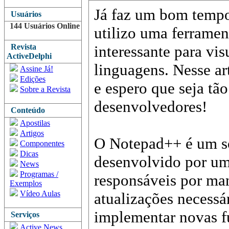
Já faz um bom temp
Usuários
144 Usuários Online
utilizo uma ferramen
Revista
interessante para vi
ActiveDelphi
linguagens. Nesse ar
Assine Já!
Edições
e espero que seja tão
Sobre a Revista
desenvolvedores!
Conteúdo
Apostilas
Artigos
O Notepad++ é um so
Componentes
Dicas
desenvolvido por um
News
Programas /
responsáveis por mant
Exemplos
Vídeo Aulas
atualizações necessár
implementar novas f
Serviços
Active News