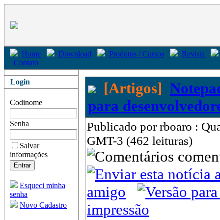
Home
Download
Produtos / Cursos
Revista
Contato
Login
[Artigos]
Notepa
para desenvolvedor
Codinome
Senha
Publicado por rboaro : Qu
GMT-3 (462 leituras)
Salvar
come
informações
Esqueci minha
amigo
senha
Novo Cadastro
impressão