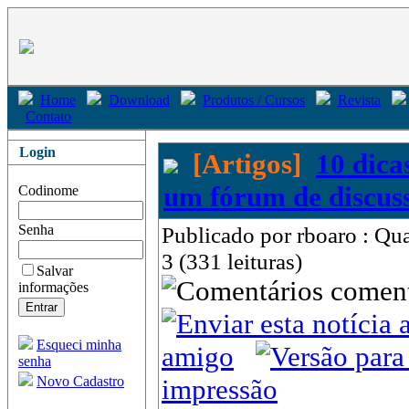
Home
Download
Produtos / Cursos
Revista
Contato
Login
[Artigos]
10 dic
um fórum de discus
Codinome
Senha
Publicado por rboaro : Qu
3 (331 leituras)
Salvar
come
informações
Esqueci minha
amigo
senha
Novo Cadastro
impressão